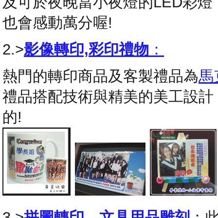
及可於夜晚當小夜燈的LED彩
也會感動萬分喔!
2.>
影像轉印,彩印禮物
：
熱門的轉印商品及客製禮品為
馬
禮品搭配技術與精美的美工設計
的!
3.>
拼圖轉印
，
文具用品雕刻
：