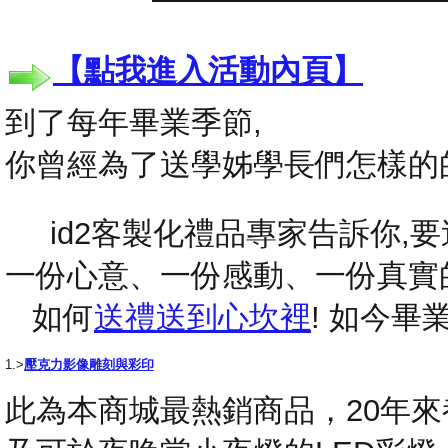
【點我進入活動內頁】
到了每年畢業季節,
你曾經為了送學姊學長們怎樣的
id2客製化禮品專家告訴你,要送
一份心意、一份感動、一份真實
如何
送禮送到心坎裡
! 如今
1.>
壓克力影像雕刻與彩印
此為本商城最熱銷商品，20年