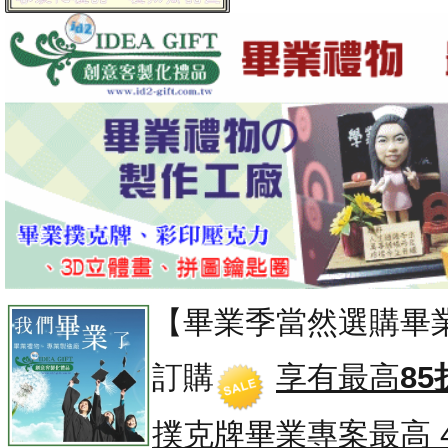
【畢業季當然選購畢
訂購
享有最高
85
撲克牌畢業專案
最高 