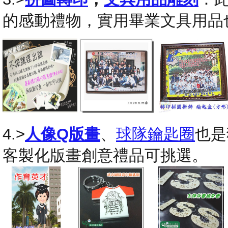
的感動禮物，實用畢業文具用品
4.>
人像Q版畫
、
球隊鑰匙圈
也是
客製化版畫創意禮品可挑選。