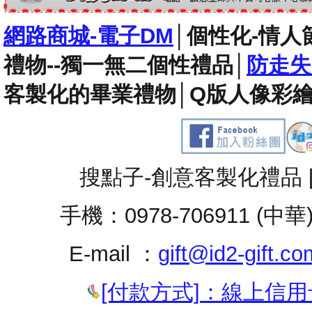
網路商城-電子DM
│
個性化-情人
禮物--獨一無二個性禮品
│
防走失
客製化的畢業禮物
│
Q版人像彩繪
搜點子-創意客製化禮品 
手機：0978-706911 (中華
E-mail ：
gift@id2-gift.co
[付款方式]：線上信