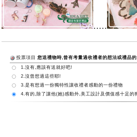
.....