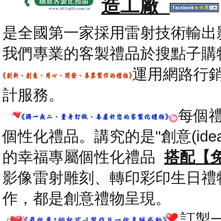
造工廠
是全國第一家採用雷射技術輸出
我們專業的客製禮品於搜點子購
運用網路行
計服務。
每個
個性化禮品。講究的是"創意(id
的幸福專屬個性化禮品
搭配【
影像雷射雕刻、轉印彩印生日禮
作，都是創意禮物呈現。
.
訂製