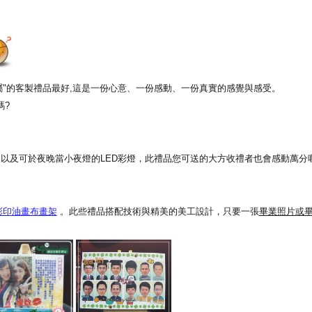
專屬"的客製禮品最好,這是一份心意、一份感動、一份真實的感覺與感受。
嗎?
以及可於夜晚當小夜燈的LED彩燈，此禮品您可送的大方收禮者也會感動萬分喔
彩印油畫布畫架
。此些禮品搭配技術與精美的美工設計，只要一張
畢業照片或