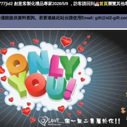
4777]id2 創意客製化禮品專家2026/5/9 ，訪客請回到
首頁
瀏覽其他專
僅能提供資料查詢。若要連絡此站台請使用Email:
gift@id2-gift.c