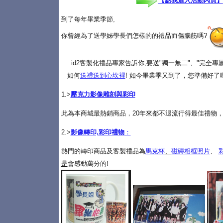
【點我進入活動內頁】
到了每年畢業季節,
你曾經為了送學姊學長們怎樣的的禮品而傷腦筋嗎?
id2客製化禮品專家告訴你,要送"獨一無二"、"完全
如何
送禮送到心坎裡
! 如今畢業季又到了，您準備好了
1.>
壓克力影像雕刻與彩印
此為本商城最熱銷商品，20年來都不退流行得最佳禮物，
2.>
影像轉印,彩印禮物
：
熱門的轉印商品及客製禮品為
馬克杯
、
磁磚相框照片
、
是
會感動萬分的!