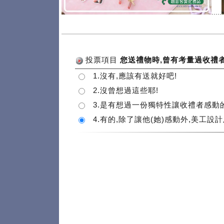
.....