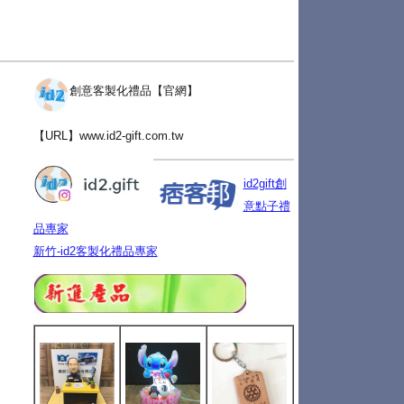
創意客製化禮品【官網】
【URL】
www.id2-gift.com.tw
id2gift創
意點子禮
品專家
新竹-id2客製化禮品專家