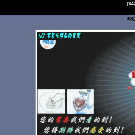
[#
本站