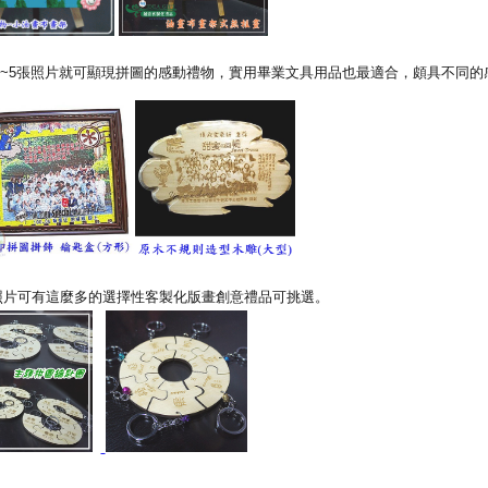
~5張照片就可顯現拼圖的感動禮物，實用畢業文具用品也最適合，頗具不同的
照片可有這麼多的選擇性客製化版畫創意禮品可挑選。