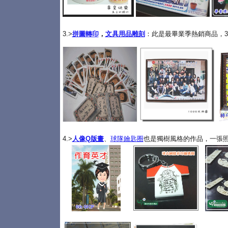
3.>
拼圖轉印
，
文具用品雕刻
：此是最畢業季熱銷商品，3
4.>
人像Q版畫
、
球隊鑰匙圈
也是獨樹風格的作品，一張