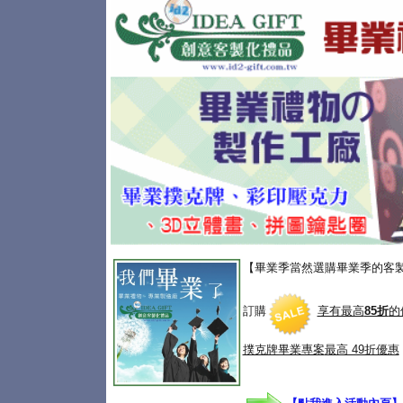
【畢業季當然選購畢業季的客
訂購
享有最高
85折
的
撲克牌畢業專案
最高 49折優惠