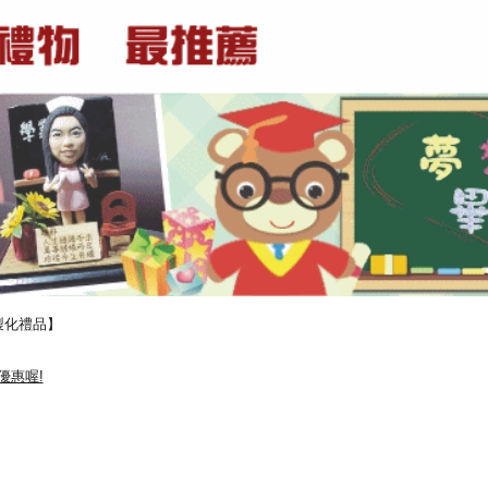
製化禮品】
優惠喔!