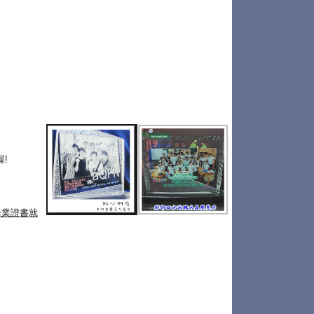
!
畢業證書就