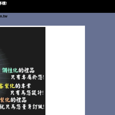
櫃!
om.tw