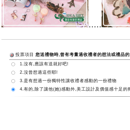
.....