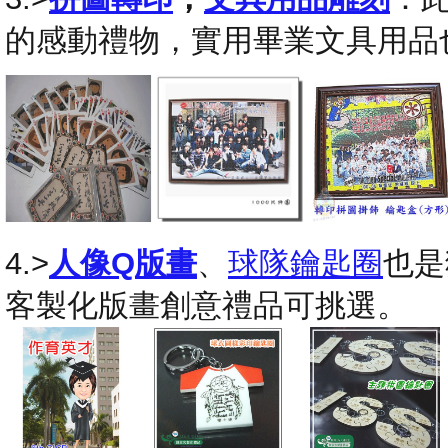
的感動禮物，實用畢業文具用品
4.>
人像Q版畫
、
球隊鑰匙圈
也是
客製化版畫創意禮品可挑選。