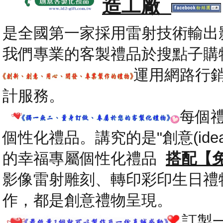
造工廠
是全國第一家採用雷射技術輸出
我們專業的客製禮品於搜點子購
運用網路行
計服務。
每個
個性化禮品。講究的是"創意(id
的幸福專屬個性化禮品
搭配【
影像雷射雕刻、轉印彩印生日禮
作，都是創意禮物呈現。
.
訂製