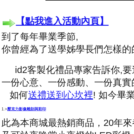
【點我進入活動內頁】
到了每年畢業季節,
你曾經為了送學姊學長們怎樣的
id2客製化禮品專家告訴你,要送
一份心意、一份感動、一份真實
如何
送禮送到心坎裡
! 如今
1.>
壓克力影像雕刻與彩印
此為本商城最熱銷商品，20年