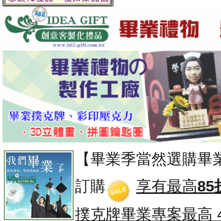
【畢業季當然選購畢
訂購
享有最高
85
撲克牌畢業專案
最高 