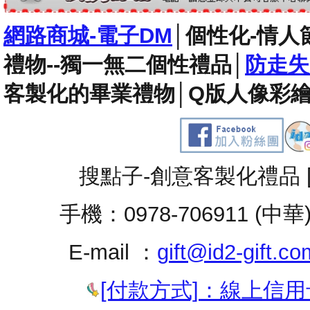
網路商城-電子DM
│
個性化-情人
禮物--獨一無二個性禮品
│
防走失
客製化的畢業禮物
│
Q版人像彩繪
搜點子-創意客製化禮品 
手機：0978-706911 (中華
E-mail ：
gift@id2-gift.co
[付款方式]：線上信