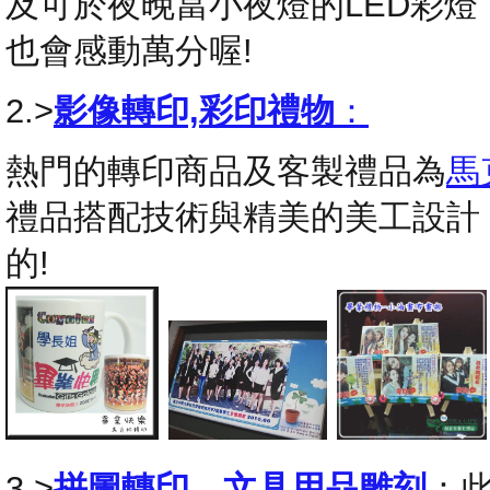
及可於夜晚當小夜燈的LED彩
也會感動萬分喔!
2.>
影像轉印,彩印禮物
：
熱門的轉印商品及客製禮品為
馬
禮品搭配技術與精美的美工設計
的!
3.>
拼圖轉印
，
文具用品雕刻
：