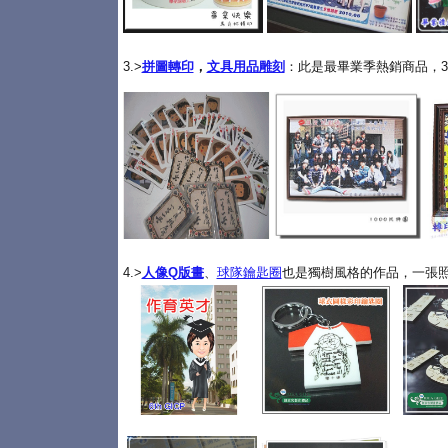
3.>
拼圖轉印
，
文具用品雕刻
：此是最畢業季熱銷商品，3
4.>
人像Q版畫
、
球隊鑰匙圈
也是獨樹風格的作品，一張