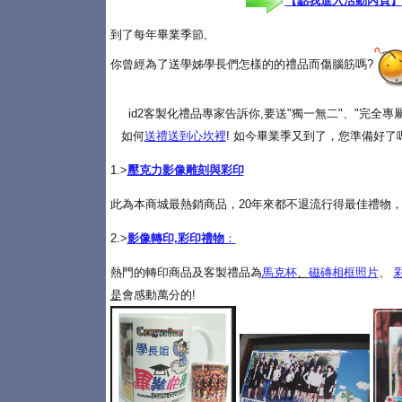
【點我進入活動內頁】
到了每年畢業季節,
你曾經為了送學姊學長們怎樣的的禮品而傷腦筋嗎?
id2客製化禮品專家告訴你,要送"獨一無二"、"完全
如何
送禮送到心坎裡
! 如今畢業季又到了，您準備好了
1.>
壓克力影像雕刻與彩印
此為本商城最熱銷商品，20年來都不退流行得最佳禮物，
2.>
影像轉印,彩印禮物
：
熱門的轉印商品及客製禮品為
馬克杯
、
磁磚相框照片
、
是
會感動萬分的!