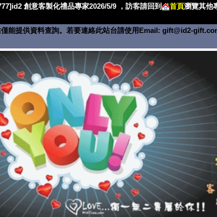
4777]id2 創意客製化禮品專家2026/5/9 ，訪客請回到
首頁
瀏覽其他專
僅能提供資料查詢。若要連絡此站台請使用Email:
gift@id2-gift.c