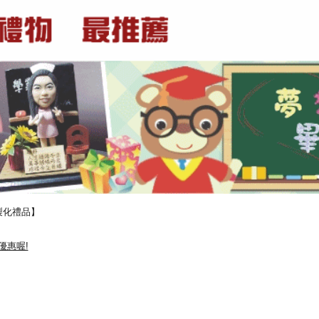
製化禮品】
優惠喔!