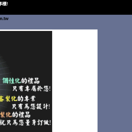
櫃!
om.tw