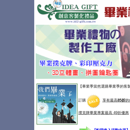
【畢業季當然選購畢業季的客
訂購
享有最高
85折
的
撲克牌畢業專案
最高 49折優惠