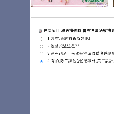
.....