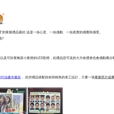
專屬"的客製禮品最好,這是一份心意、一份感動、一份真實的感覺與感受。
嗎?
以及可於夜晚當小夜燈的LED彩燈，此禮品您可送的大方收禮者也會感動萬分喔
彩印油畫布畫架
。此些禮品搭配技術與精美的美工設計，只要一張
畢業照片或