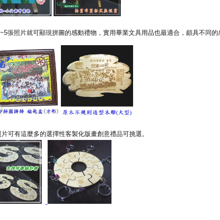
~5張照片就可顯現拼圖的感動禮物，實用畢業文具用品也最適合，頗具不同的
照片可有這麼多的選擇性客製化版畫創意禮品可挑選。