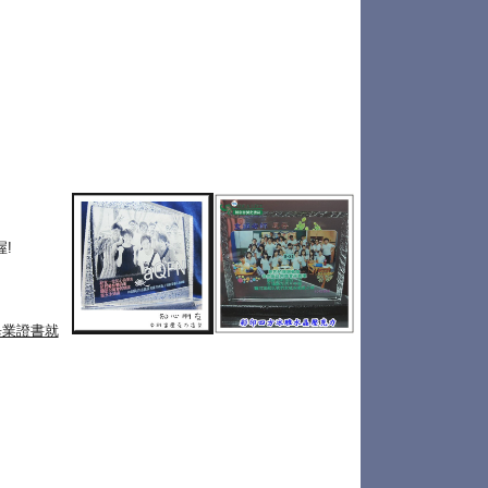
!
畢業證書就