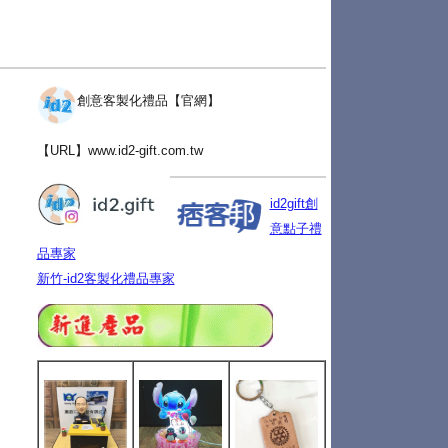
創意客製化禮品【官網】
【URL】
www.id2-gift.com.tw
id2gift創
意點子禮
品專家
新竹-id2客製化禮品專家