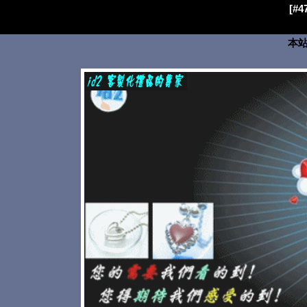
[#
本站