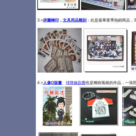
3.>
拼圖轉印
，
文具用品雕刻
：此是最畢業季熱銷商品，3
4.>
人像Q版畫
、
球隊鑰匙圈
也是獨樹風格的作品，一張