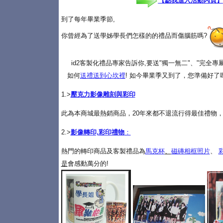
【點我進入活動內頁】
到了每年畢業季節,
你曾經為了送學姊學長們怎樣的的禮品而傷腦筋嗎?
id2客製化禮品專家告訴你,要送"獨一無二"、"完全
如何
送禮送到心坎裡
! 如今畢業季又到了，您準備好了
1.>
壓克力影像雕刻與彩印
此為本商城最熱銷商品，20年來都不退流行得最佳禮物，
2.>
影像轉印,彩印禮物
：
熱門的轉印商品及客製禮品為
馬克杯
、
磁磚相框照片
、
是
會感動萬分的!