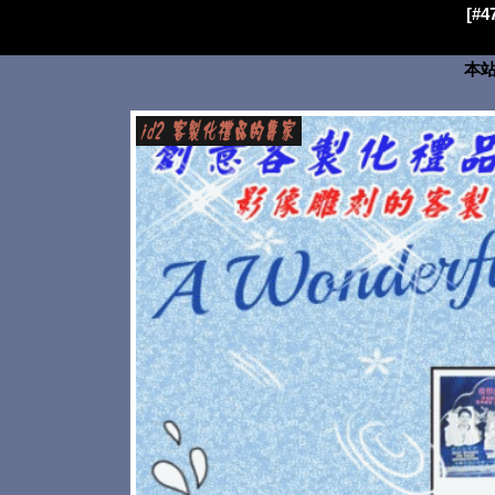
[#
本站