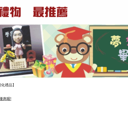
製化禮品】
優惠喔!