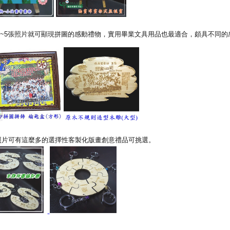
~5張照片就可顯現拼圖的感動禮物，實用畢業文具用品也最適合，頗具不同的
照片可有這麼多的選擇性客製化版畫創意禮品可挑選。