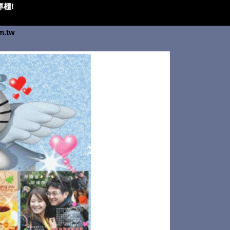
櫃!
om.tw