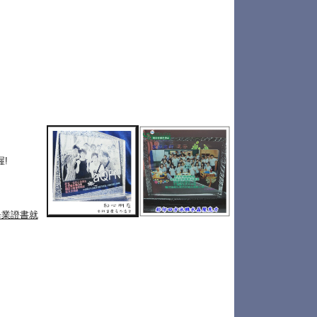
!
畢業證書就