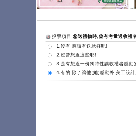
.....