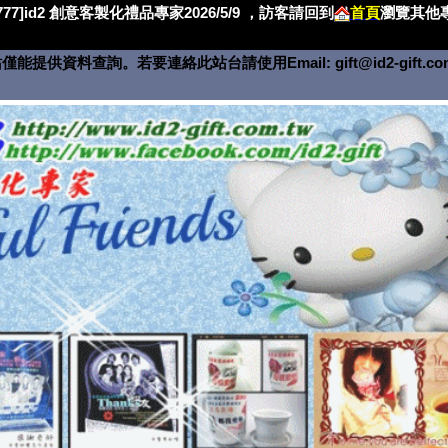
4777]id2 創意客製化禮品專家2026/5/9 ，訪客請回到
首頁
瀏覽其他專
僅能提供資料查詢。若要連絡此站台請使用Email:
gift@id2-gift.c