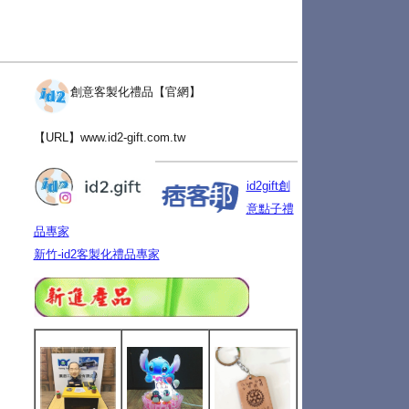
創意客製化禮品【官網】
【URL】
www.id2-gift.com.tw
id2gift創
意點子禮
品專家
新竹-id2客製化禮品專家