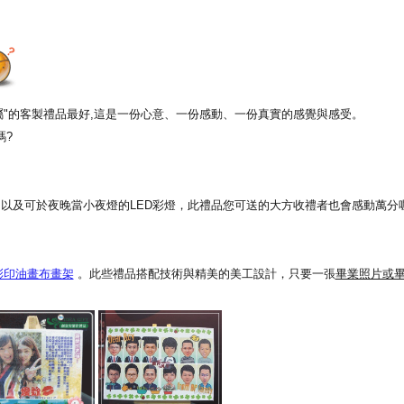
專屬"的客製禮品最好,這是一份心意、一份感動、一份真實的感覺與感受。
嗎?
以及可於夜晚當小夜燈的LED彩燈，此禮品您可送的大方收禮者也會感動萬分喔
彩印油畫布畫架
。此些禮品搭配技術與精美的美工設計，只要一張
畢業照片或