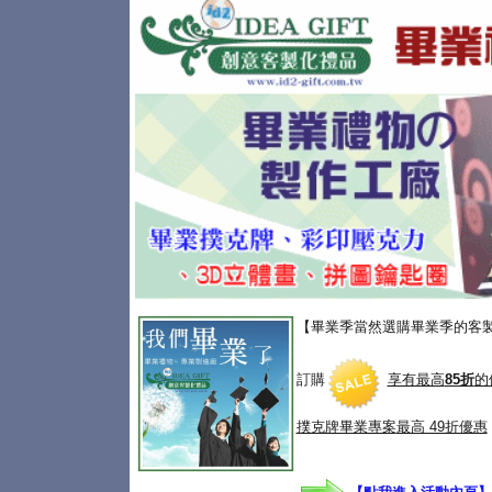
【畢業季當然選購畢業季的客
訂購
享有最高
85折
的
撲克牌畢業專案
最高 49折優惠