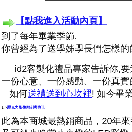
【點我進入活動內頁】
到了每年畢業季節,
你曾經為了送學姊學長們怎樣的
id2客製化禮品專家告訴你,要送
一份心意、一份感動、一份真實
如何
送禮送到心坎裡
! 如今
1.>
壓克力影像雕刻與彩印
此為本商城最熱銷商品，20年