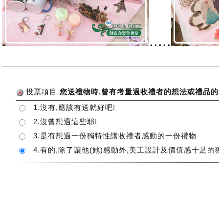
.....