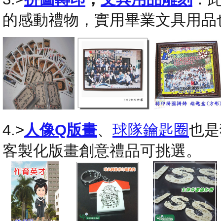
的感動禮物，實用畢業文具用品
4.>
人像Q版畫
、
球隊鑰匙圈
也是
客製化版畫創意禮品可挑選。