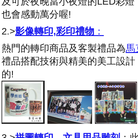
及可於夜晚當小夜燈的LED彩
也會感動萬分喔!
2.>
影像轉印,彩印禮物
：
熱門的轉印商品及客製禮品為
馬
禮品搭配技術與精美的美工設計
的!
3.>
拼圖轉印
，
文具用品雕刻
：