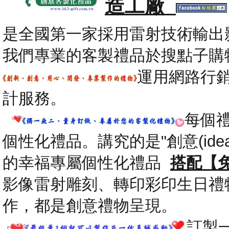
造工廠
是全國第一家採用雷射技術輸出
我們專業的客製禮品於搜點子購
運用網路行
計服務。
每個
個性化禮品。講究的是"創意(id
的幸福專屬個性化禮品
搭配【
影像雷射雕刻、轉印彩印生日禮
作，都是創意禮物呈現。
.
訂製