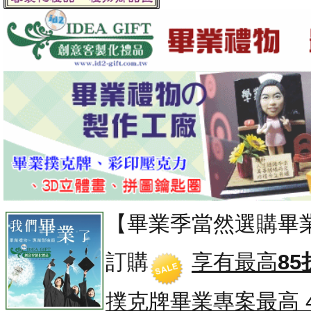
【畢業季當然選購畢
訂購
享有最高
85
撲克牌畢業專案
最高 