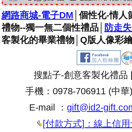
網路商城-電子DM
│
個性化-情人
禮物--獨一無二個性禮品
│
防走失
客製化的畢業禮物
│
Q版人像彩繪
搜點子-創意客製化禮品 
手機：0978-706911 (中華
E-mail ：
gift@id2-gift.co
[付款方式]：線上信