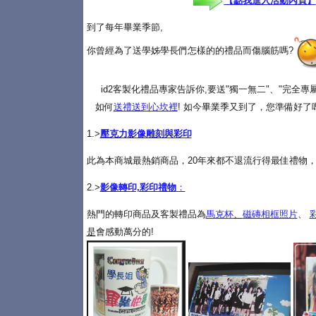
【點我進入活動內頁】
到了每年畢業季節,
你曾經為了送學姊學長們怎樣的的禮品而傷腦筋嗎?
id2客製化禮品專家告訴你,要送"獨一無二"、"完全
如何
送禮送到心坎裡
! 如今畢業季又到了，您準備好了
1.>
壓克力影像雕刻與彩印
此為本商城最熱銷商品，20年來都不退流行得最佳禮物，
2.>
影像轉印,彩印禮物
：
熱門的轉印商品及客製禮品為
馬克杯
、
磁磚相框照片
、
是
會感動萬分的!