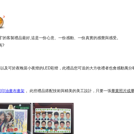
專屬"的客製禮品最好,這是一份心意、一份感動、一份真實的感覺與感受。
嗎?
以及可於夜晚當小夜燈的LED彩燈，此禮品您可送的大方收禮者也會感動萬分喔
彩印油畫布畫架
。此些禮品搭配技術與精美的美工設計，只要一張
畢業照片或