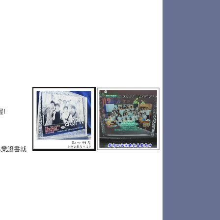
!
畢業證書就