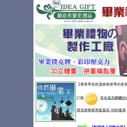
【畢業季當然選購畢業季的客
訂購
享有最高
85折
的
撲克牌畢業專案
最高 49折優惠