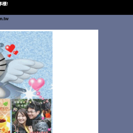
櫃!
om.tw