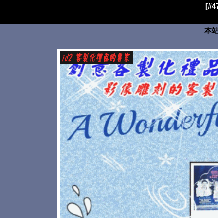
[#
本站