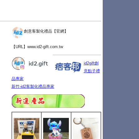
創意客製化禮品【官網】
【URL】
www.id2-gift.com.tw
id2gift創
意點子禮
品專家
新竹-id2客製化禮品專家