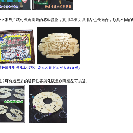
~5張照片就可顯現拼圖的感動禮物，實用畢業文具用品也最適合，頗具不同的
照片可有這麼多的選擇性客製化版畫創意禮品可挑選。