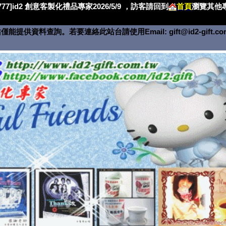
4777]id2 創意客製化禮品專家2026/5/9 ，訪客請回到
首頁
瀏覽其他專
僅能提供資料查詢。若要連絡此站台請使用Email:
gift@id2-gift.c