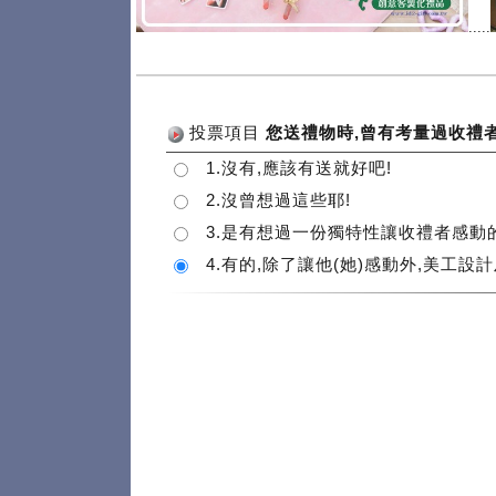
.....