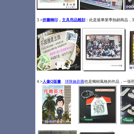
3.>
拼圖轉印
，
文具用品雕刻
：此是最畢業季熱銷商品，3
4.>
人像Q版畫
、
球隊鑰匙圈
也是獨樹風格的作品，一張