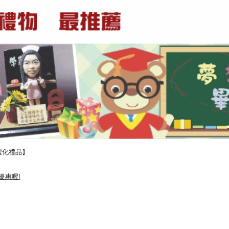
製化禮品】
優惠喔!