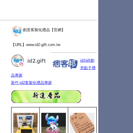
創意客製化禮品【官網】
【URL】
www.id2-gift.com.tw
id2gift創
意點子禮
品專家
新竹-id2客製化禮品專家