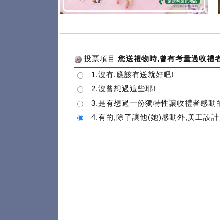
.....