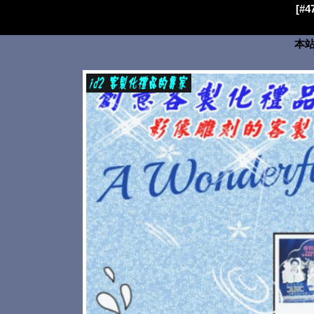
[#
本站