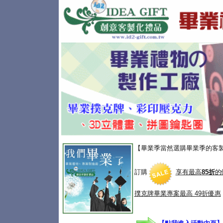
【畢業季當然選購畢業季的客
訂購
享有最高
85折
的
撲克牌畢業專案
最高 49折優惠