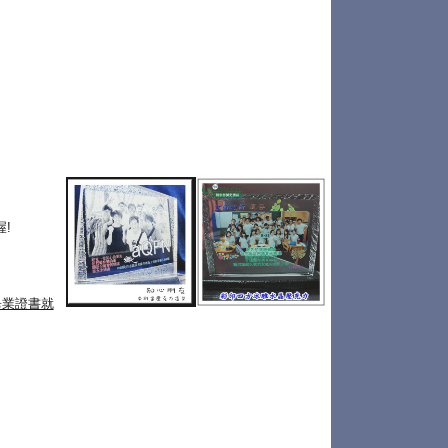
!
畢業證書就