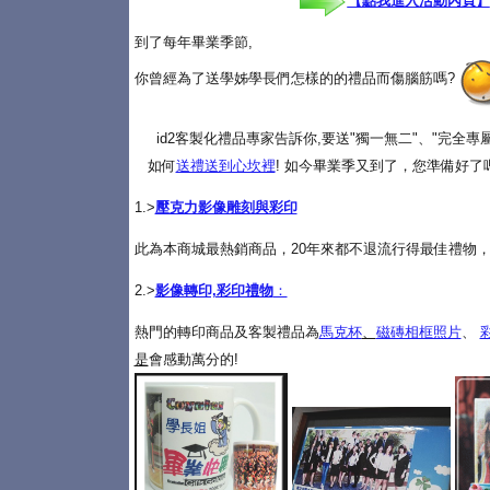
【點我進入活動內頁】
到了每年畢業季節,
你曾經為了送學姊學長們怎樣的的禮品而傷腦筋嗎?
id2客製化禮品專家告訴你,要送"獨一無二"、"完全
如何
送禮送到心坎裡
! 如今畢業季又到了，您準備好了
1.>
壓克力影像雕刻與彩印
此為本商城最熱銷商品，20年來都不退流行得最佳禮物，
2.>
影像轉印,彩印禮物
：
熱門的轉印商品及客製禮品為
馬克杯
、
磁磚相框照片
、
是
會感動萬分的!