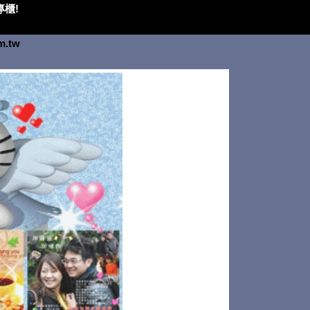
櫃!
om.tw