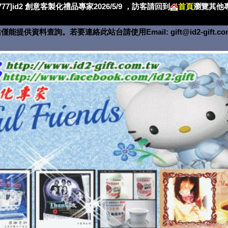
4777]id2 創意客製化禮品專家2026/5/9 ，訪客請回到
首頁
瀏覽其他專
僅能提供資料查詢。若要連絡此站台請使用Email:
gift@id2-gift.c