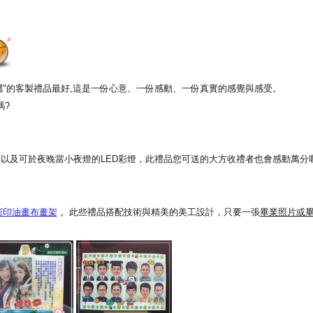
專屬"的客製禮品最好,這是一份心意、一份感動、一份真實的感覺與感受。
嗎?
以及可於夜晚當小夜燈的LED彩燈，此禮品您可送的大方收禮者也會感動萬分喔
彩印油畫布畫架
。此些禮品搭配技術與精美的美工設計，只要一張
畢業照片或