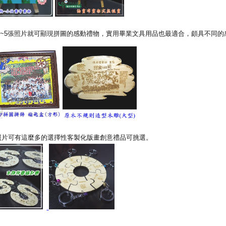
~5張照片就可顯現拼圖的感動禮物，實用畢業文具用品也最適合，頗具不同的
照片可有這麼多的選擇性客製化版畫創意禮品可挑選。