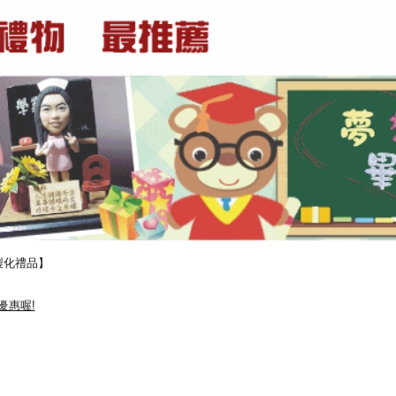
製化禮品】
優惠喔!