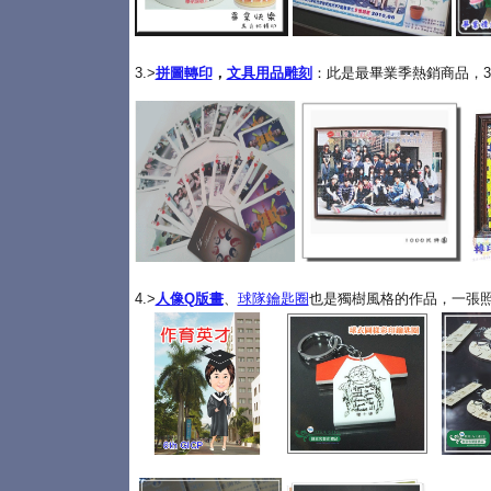
3.>
拼圖轉印
，
文具用品雕刻
：此是最畢業季熱銷商品，3
4.>
人像Q版畫
、
球隊鑰匙圈
也是獨樹風格的作品，一張