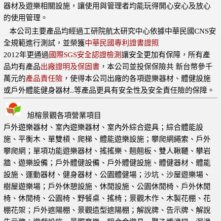
器材及遊樂相關設施，讓使用與管理者均能玩得開心安心及放心
的使用管理。
本公司主要產品均經過工研院航太研究中心依據中華民國CNS安
全規範進行測試，並榮獲
中華民國專利證書證照
2012年更通過
國際SGS安全認證檢測
讓安全更加有保障，所有產
品均有產品
出廠證明及保固書
，本公司並投保保險共 新台幣參千
萬元的
產品責任險
，使得本公司出廠的各項遊樂器材、體健設施
或戶外體能健身器材..等產品更具有安全性及安全責任險的保障。
旭榕景觀各項營業項目
戶外遊樂器材、室內遊樂器材、室內外綜合遊具；綜合體能設
施、平衡木、單雙槓、爬梯、體能遊樂設施；攀爬網繩索、戶外
攀爬網；單項功能遊樂器材、搖搖樂、翹翹板、雙人鞦韆、攀岩
牆、遊樂設備；戶外體健設備、戶外體健設施、體健器材、體能
設施、運動器材、健身器材、公園體健場；沙坑、沙屋遊樂場、
樹屋遊樂場；戶外休憩設施、休閒設施、公園休閒椅、戶外休閒
椅、休閒椅、公園椅、野餐桌、搖椅；景觀木作、木製花棚、花
棚花架；戶外遮陽棚、景觀造型遮陽棚；解說牌、告示牌、解說