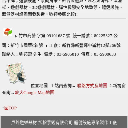
告示牌；遊戲設施、景觀育樂、鋁合金遊具、聚乙烯滑梯、溜滑
梯、遊戲器材、3D遊戲器材、彈性橡膠安全地墊等、體健設施、
體健器材設備開發製造，歡迎參觀比較!!
竹市商營 字第 09101687 號 統一編號：80225327 公
司：新竹市國華街8號
工廠：新竹縣新豐鄉中崙村12鄰266號
聯絡人：劉邦壽 先生 電話：03-5905010 傳真：03-5900633
位置地圖 1.站內查詢→
聯絡方式及地圖
2.新視窗
查詢→
較大Google Map地圖
↑
回TOP
戶外遊樂器材-旭榕景觀有限公司-體健設施專業製作工廠