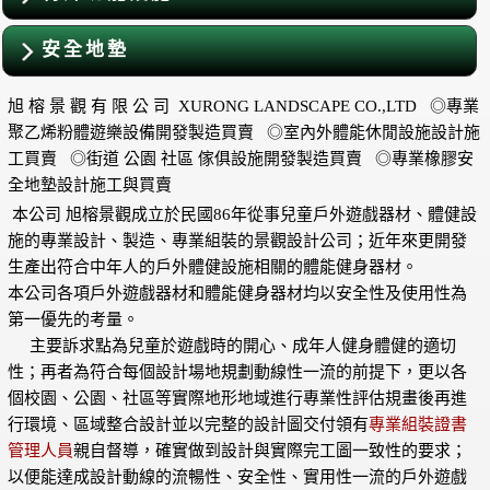
安全地墊
旭 榕 景 觀 有 限 公 司 XURONG LANDSCAPE CO.,LTD ◎專業
聚乙烯粉體遊樂設備開發製造買賣 ◎室內外體能休閒設施設計施
工買賣 ◎街道 公園 社區 傢俱設施開發製造買賣 ◎專業橡膠安
全地墊設計施工與買賣
本公司 旭榕景觀成立於民國86年從事兒童戶外遊戲器材、體健設
施的專業設計、製造、專業組裝的景觀設計公司；近年來更開發
生產出符合中年人的戶外體健設施相關的體能健身器材。
本公司各項戶外遊戲器材和體能健身器材均以安全性及使用性為
第一優先的考量。
主要訴求點為兒童於遊戲時的開心、成年人健身體健的適切
性；再者為符合每個設計場地規劃動線性一流的前提下，更以各
個校園、公園、社區等實際地形地域進行專業性評估規畫後再進
行環境、區域整合設計並以完整的設計圖交付領有
專業組裝證書
管理人員
親自督導，確實做到設計與實際完工圖一致性的要求；
以便能達成設計動線的流暢性、安全性、實用性一流的戶外遊戲