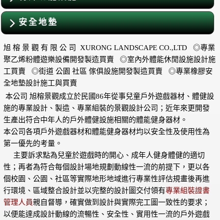
安全地墊
旭 榕 景 觀 有 限 公 司 XURONG LANDSCAPE CO.,LTD ◎專業
聚乙烯粉體遊樂設備開發製造買賣 ◎室內外體能休閒設施設計施
工買賣 ◎街道 公園 社區 傢俱設施開發製造買賣 ◎專業橡膠安
全地墊設計施工與買賣
本公司 旭榕景觀成立於民國86年從事兒童戶外遊戲器材、體健設
施的專業設計、製造、專業組裝的景觀設計公司；近年來更開發
生產出符合中年人的戶外體健設施相關的體能健身器材。
本公司各項戶外遊戲器材和體能健身器材均以安全性及使用性為
第一優先的考量。
主要訴求點為兒童於遊戲時的開心、成年人健身體健的適切
性；再者為符合每個設計場地規劃動線性一流的前提下，更以各
個校園、公園、社區等實際地形地域進行專業性評估規畫後再進
行環境、區域整合設計並以完整的設計圖交付領有
專業組裝證書
管理人員
親自督導，確實做到設計與實際完工圖一致性的要求；
以便能達成設計動線的流暢性、安全性、實用性一流的戶外遊戲