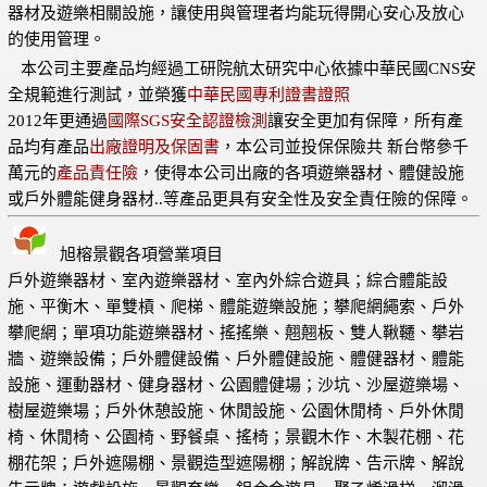
器材及遊樂相關設施，讓使用與管理者均能玩得開心安心及放心
的使用管理。
本公司主要產品均經過工研院航太研究中心依據中華民國CNS安
全規範進行測試，並榮獲
中華民國專利證書證照
2012年更通過
國際SGS安全認證檢測
讓安全更加有保障，所有產
品均有產品
出廠證明及保固書
，本公司並投保保險共 新台幣參千
萬元的
產品責任險
，使得本公司出廠的各項遊樂器材、體健設施
或戶外體能健身器材..等產品更具有安全性及安全責任險的保障。
旭榕景觀各項營業項目
戶外遊樂器材、室內遊樂器材、室內外綜合遊具；綜合體能設
施、平衡木、單雙槓、爬梯、體能遊樂設施；攀爬網繩索、戶外
攀爬網；單項功能遊樂器材、搖搖樂、翹翹板、雙人鞦韆、攀岩
牆、遊樂設備；戶外體健設備、戶外體健設施、體健器材、體能
設施、運動器材、健身器材、公園體健場；沙坑、沙屋遊樂場、
樹屋遊樂場；戶外休憩設施、休閒設施、公園休閒椅、戶外休閒
椅、休閒椅、公園椅、野餐桌、搖椅；景觀木作、木製花棚、花
棚花架；戶外遮陽棚、景觀造型遮陽棚；解說牌、告示牌、解說