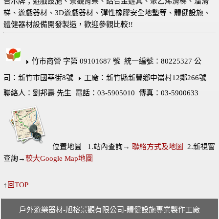
告示牌；遊戲設施、景觀育樂、鋁合金遊具、聚乙烯滑梯、溜滑
梯、遊戲器材、3D遊戲器材、彈性橡膠安全地墊等、體健設施、
體健器材設備開發製造，歡迎參觀比較!!
竹市商營 字第 09101687 號 統一編號：80225327 公
司：新竹市國華街8號
工廠：新竹縣新豐鄉中崙村12鄰266號
聯絡人：劉邦壽 先生 電話：03-5905010 傳真：03-5900633
位置地圖 1.站內查詢→
聯絡方式及地圖
2.新視窗
查詢→
較大Google Map地圖
↑
回TOP
戶外遊樂器材-旭榕景觀有限公司-體健設施專業製作工廠