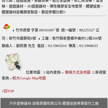
告示牌；遊戲設施、景觀育樂、鋁合金遊具、聚乙烯滑梯、溜滑
梯、遊戲器材、3D遊戲器材、彈性橡膠安全地墊等、體健設施、
體健器材設備開發製造，歡迎參觀比較!!
竹市商營 字第 09101687 號 統一編號：80225327 公
司：新竹市國華街8號
工廠：新竹縣新豐鄉中崙村12鄰266號
聯絡人：劉邦壽 先生 電話：03-5905010 傳真：03-5900633
位置地圖 1.站內查詢→
聯絡方式及地圖
2.新視窗
查詢→
較大Google Map地圖
↑
回TOP
戶外遊樂器材-旭榕景觀有限公司-體健設施專業製作工廠