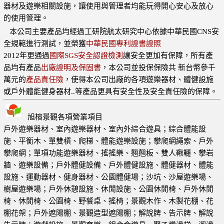
器材及遊樂相關設施，讓使用與管理者均能玩得開心安心及放心
的使用管理。
本公司主要產品均經過工研院航太研究中心依據中華民國CNS安
全規範進行測試，並榮獲
中華民國專利證書證照
2012年更通過
國際SGS安全認證檢測
讓安全更加有保障，所有產
品均有產品
出廠證明及保固書
，本公司並投保保險共 新台幣參千
萬元的
產品責任險
，使得本公司出廠的各項遊樂器材、體健設施
或戶外體能健身器材..等產品更具有安全性及安全責任險的保障。
旭榕景觀各項營業項目
戶外遊樂器材、室內遊樂器材、室內外綜合遊具；綜合體能設
施、平衡木、單雙槓、爬梯、體能遊樂設施；攀爬網繩索、戶外
攀爬網；單項功能遊樂器材、搖搖樂、翹翹板、雙人鞦韆、攀岩
牆、遊樂設備；戶外體健設備、戶外體健設施、體健器材、體能
設施、運動器材、健身器材、公園體健場；沙坑、沙屋遊樂場、
樹屋遊樂場；戶外休憩設施、休閒設施、公園休閒椅、戶外休閒
椅、休閒椅、公園椅、野餐桌、搖椅；景觀木作、木製花棚、花
棚花架；戶外遮陽棚、景觀造型遮陽棚；解說牌、告示牌、解說