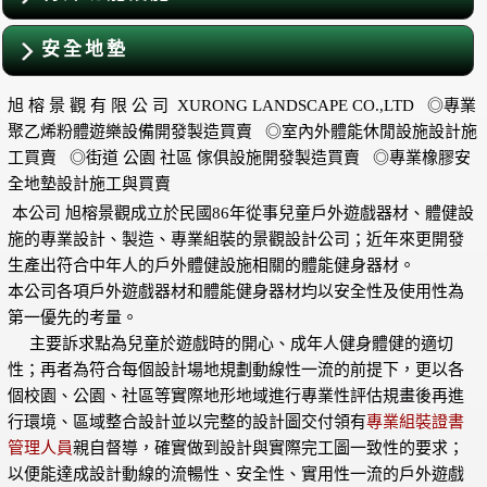
安全地墊
旭 榕 景 觀 有 限 公 司 XURONG LANDSCAPE CO.,LTD ◎專業
聚乙烯粉體遊樂設備開發製造買賣 ◎室內外體能休閒設施設計施
工買賣 ◎街道 公園 社區 傢俱設施開發製造買賣 ◎專業橡膠安
全地墊設計施工與買賣
本公司 旭榕景觀成立於民國86年從事兒童戶外遊戲器材、體健設
施的專業設計、製造、專業組裝的景觀設計公司；近年來更開發
生產出符合中年人的戶外體健設施相關的體能健身器材。
本公司各項戶外遊戲器材和體能健身器材均以安全性及使用性為
第一優先的考量。
主要訴求點為兒童於遊戲時的開心、成年人健身體健的適切
性；再者為符合每個設計場地規劃動線性一流的前提下，更以各
個校園、公園、社區等實際地形地域進行專業性評估規畫後再進
行環境、區域整合設計並以完整的設計圖交付領有
專業組裝證書
管理人員
親自督導，確實做到設計與實際完工圖一致性的要求；
以便能達成設計動線的流暢性、安全性、實用性一流的戶外遊戲