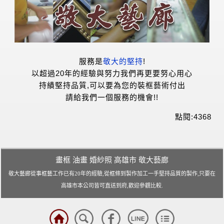
畫框 油畫 婚紗照 高雄市 敬大藝廊
敬大藝廊從事框藝工作已有20年的經驗,從框條到製作加工一手堅持品質的製作,只要在
高雄市本公司皆可直送到府,歡迎參觀比較.