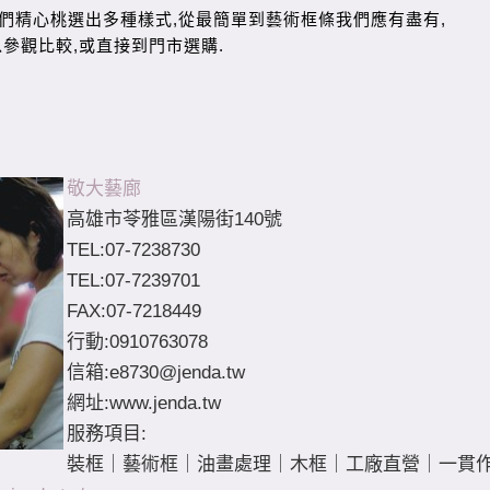
敬大藝廊
高雄市苓雅區漢陽街140號
TEL:07-7238730
TEL:07-7239701
FAX:07-7218449
行動:0910763078
信箱:
e8730@jenda.tw
網址:www.jenda.tw
服務項目:
裝框｜藝術框｜油畫處理｜木框｜工廠直營｜一貫作