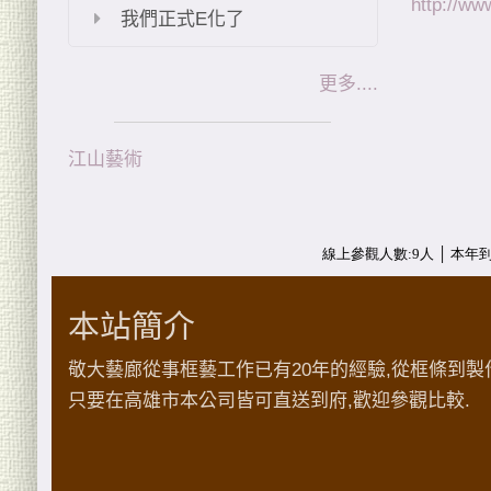
http://ww
我們正式E化了
更多....
江山藝術
本站簡介
敬大藝廊從事框藝工作已有20年的經驗,從框條到製
只要在高雄市本公司皆可直送到府,歡迎參觀比較.