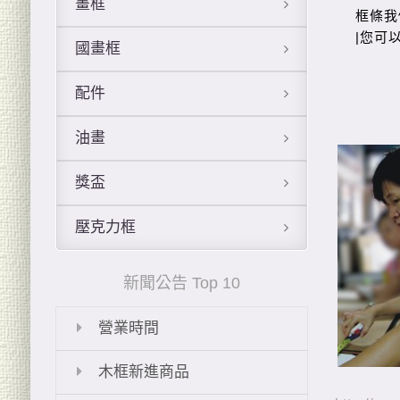
畫框
國畫框
配件
油畫
獎盃
壓克力框
新聞公告 Top 10
營業時間
木框新進商品