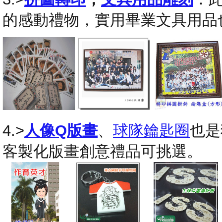
的感動禮物，實用畢業文具用品
4.>
人像Q版畫
、
球隊鑰匙圈
也是
客製化版畫創意禮品可挑選。