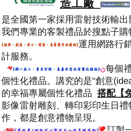
造工廠
是全國第一家採用雷射技術輸出
我們專業的客製禮品於搜點子購
運用網路行
計服務。
每個
個性化禮品。講究的是"創意(id
的幸福專屬個性化禮品
搭配【
影像雷射雕刻、轉印彩印生日禮
作，都是創意禮物呈現。
.
訂製