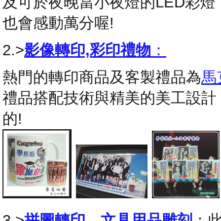
及可於夜晚當小夜燈的LED彩
也會感動萬分喔!
2.>
影像轉印,彩印禮物
：
熱門的轉印商品及客製禮品為
馬
禮品搭配技術與精美的美工設計
的!
3.>
拼圖轉印
，
文具用品雕刻
：