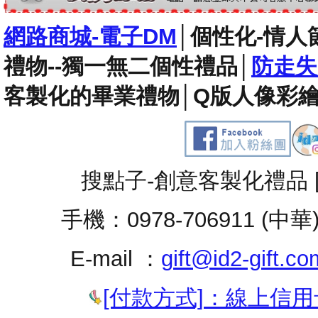
網路商城-電子DM
│
個性化-情人
禮物--獨一無二個性禮品
│
防走失
客製化的畢業禮物
│
Q版人像彩繪
搜點子-創意客製化禮品 
手機：0978-706911 (中華
E-mail ：
gift@id2-gift.co
[付款方式]：線上信