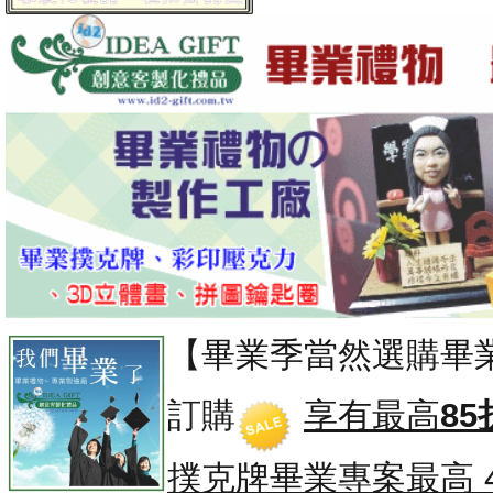
【畢業季當然選購畢
訂購
享有最高
85
撲克牌畢業專案
最高 