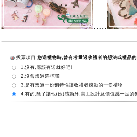
.....