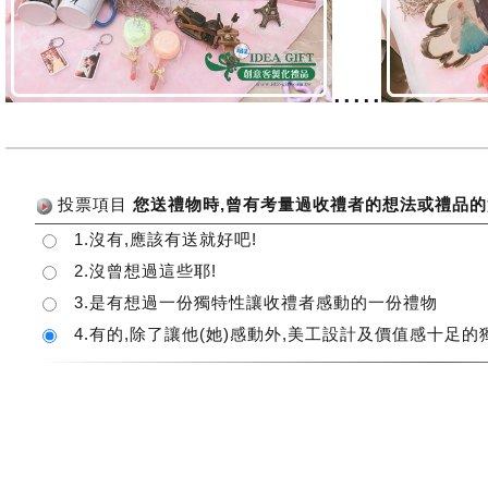
.....