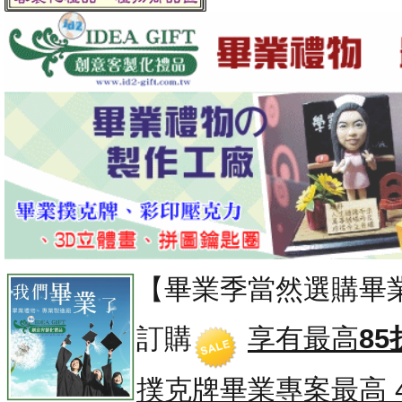
【畢業季當然選購畢
訂購
享有最高
85
撲克牌畢業專案
最高 