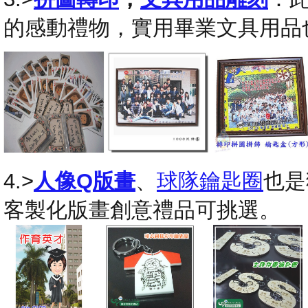
的感動禮物，實用畢業文具用品
4.>
人像Q版畫
、
球隊鑰匙圈
也是
客製化版畫創意禮品可挑選。