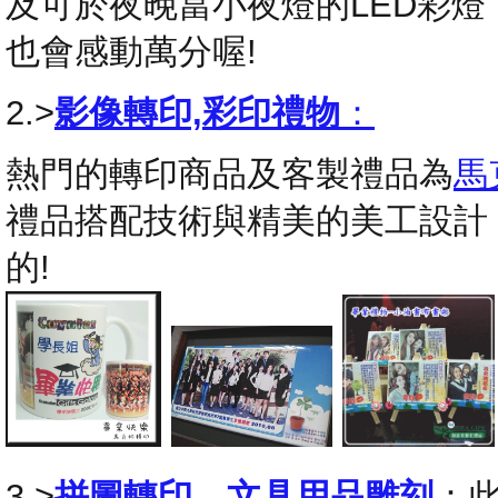
及可於夜晚當小夜燈的LED彩
也會感動萬分喔!
2.>
影像轉印,彩印禮物
：
熱門的轉印商品及客製禮品為
馬
禮品搭配技術與精美的美工設計
的!
3.>
拼圖轉印
，
文具用品雕刻
：