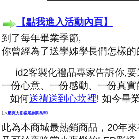
【點我進入活動內頁】
到了每年畢業季節,
你曾經為了送學姊學長們怎樣的
id2客製化禮品專家告訴你,要送
一份心意、一份感動、一份真實
如何
送禮送到心坎裡
! 如今
1.>
壓克力影像雕刻與彩印
此為本商城最熱銷商品，20年