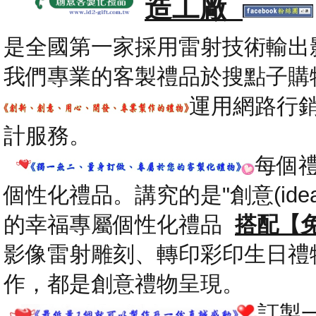
造工廠
是全國第一家採用雷射技術輸出
我們專業的客製禮品於搜點子購
運用網路行
計服務。
每個
個性化禮品。講究的是"創意(id
的幸福專屬個性化禮品
搭配【
影像雷射雕刻、轉印彩印生日禮
作，都是創意禮物呈現。
.
訂製