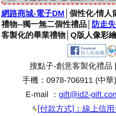
網路商城-電子DM
│
個性化-情人
禮物--獨一無二個性禮品
│
防走失
客製化的畢業禮物
│
Q版人像彩繪
搜點子-創意客製化禮品 
手機：0978-706911 (中華
E-mail ：
gift@id2-gift.co
[付款方式]：線上信