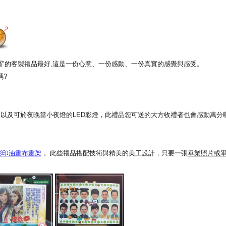
專屬"的客製禮品最好,這是一份心意、一份感動、一份真實的感覺與感受。
嗎?
以及可於夜晚當小夜燈的LED彩燈，此禮品您可送的大方收禮者也會感動萬分喔
彩印油畫布畫架
。此些禮品搭配技術與精美的美工設計，只要一張
畢業照片或