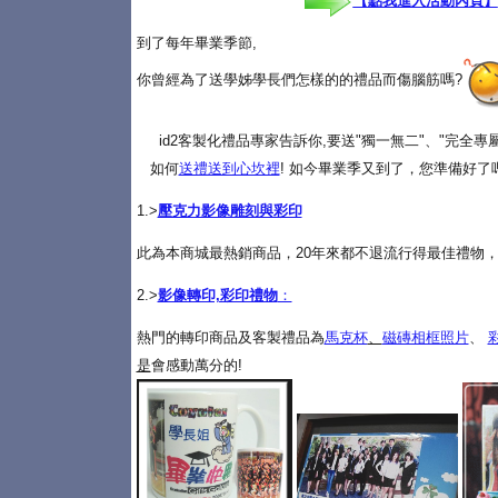
【點我進入活動內頁】
到了每年畢業季節,
你曾經為了送學姊學長們怎樣的的禮品而傷腦筋嗎?
id2客製化禮品專家告訴你,要送"獨一無二"、"完全
如何
送禮送到心坎裡
! 如今畢業季又到了，您準備好了
1.>
壓克力影像雕刻與彩印
此為本商城最熱銷商品，20年來都不退流行得最佳禮物，
2.>
影像轉印,彩印禮物
：
熱門的轉印商品及客製禮品為
馬克杯
、
磁磚相框照片
、
是
會感動萬分的!