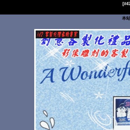
[#
本站