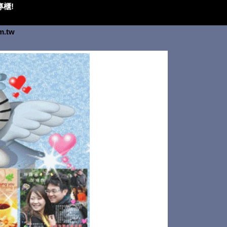
櫃!
om.tw