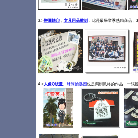
3.>
拼圖轉印
，
文具用品雕刻
：此是最畢業季熱銷商品，3
4.>
人像Q版畫
、
球隊鑰匙圈
也是獨樹風格的作品，一張