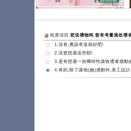
.....