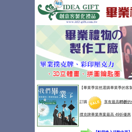
【畢業季當然選購畢業季的客
訂購
享有最高
85折
的
撲克牌畢業專案
最高 49折優惠