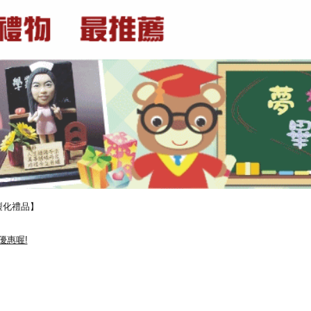
製化禮品】
優惠喔!