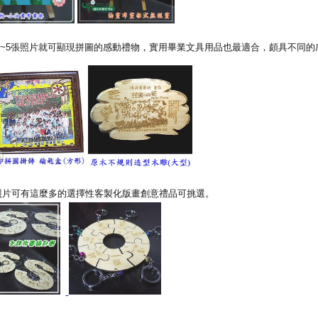
~5張照片就可顯現拼圖的感動禮物，實用畢業文具用品也最適合，頗具不同的
照片可有這麼多的選擇性客製化版畫創意禮品可挑選。