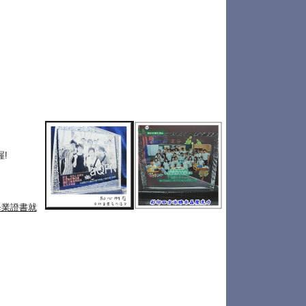
!
畢業證書就