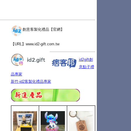
創意客製化禮品【官網】
【URL】
www.id2-gift.com.tw
id2gift創
意點子禮
品專家
新竹-id2客製化禮品專家