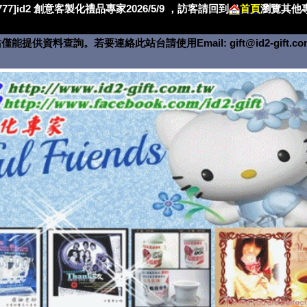
4777]id2 創意客製化禮品專家2026/5/9 ，訪客請回到
首頁
瀏覽其他專
僅能提供資料查詢。若要連絡此站台請使用Email:
gift@id2-gift.c