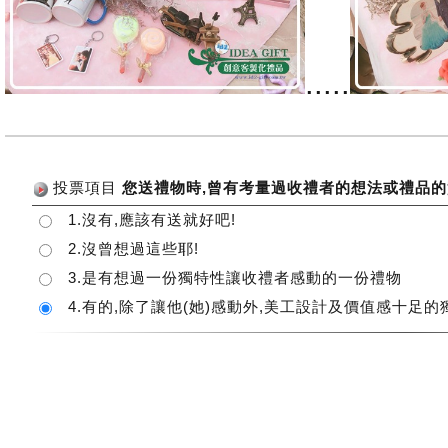
.....