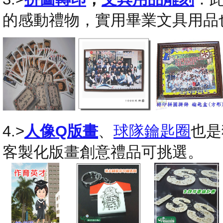
的感動禮物，實用畢業文具用品
4.>
人像Q版畫
、
球隊鑰匙圈
也是
客製化版畫創意禮品可挑選。