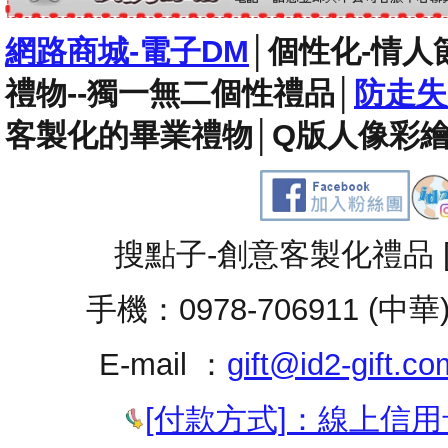
網路商城-電子DM
│
個性化-情人
禮物--獨一無二個性禮品
│
防走失
客製化的畢業禮物
│
Q版人像彩繪
搜點子-創意客製化禮品 
手機：0978-706911 (中華
E-mail ：
gift@id2-gift.co
[付款方式]：線上信