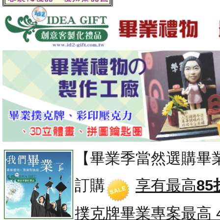
【畢業季當然選購畢
訂購
享有最高
85
撲克牌畢業專案
最高 