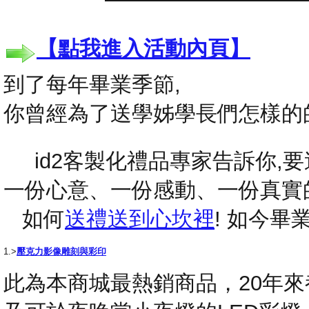
【點我進入活動內頁】
到了每年畢業季節,
你曾經為了送學姊學長們怎樣的
id2客製化禮品專家告訴你,要送
一份心意、一份感動、一份真實
如何
送禮送到心坎裡
! 如今
1.>
壓克力影像雕刻與彩印
此為本商城最熱銷商品，20年