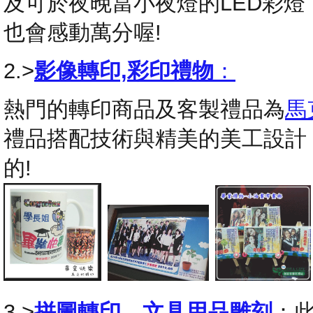
及可於夜晚當小夜燈的LED彩
也會感動萬分喔!
2.>
影像轉印,彩印禮物
：
熱門的轉印商品及客製禮品為
馬
禮品搭配技術與精美的美工設計
的!
3.>
拼圖轉印
，
文具用品雕刻
：