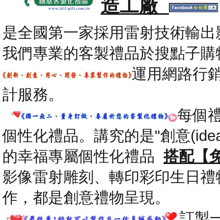
造工廠
是全國第一家採用雷射技術輸出
我們專業的客製禮品於搜點子購
運用網路行
計服務。
每個
個性化禮品。講究的是"創意(id
的幸福專屬個性化禮品
搭配【
影像雷射雕刻、轉印彩印生日禮
作，都是創意禮物呈現。
.
訂製