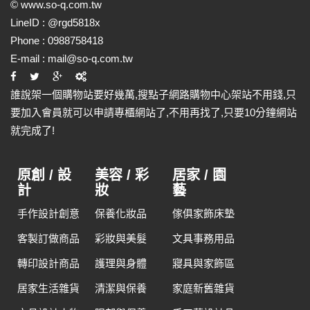
©
www.so-q.com.tw
LineID :
@rgd5818x
Phone :
0988758418
E-mail :
mail@so-q.com.tw
誰說架一個購物站要好幾萬,搜點子網路購物中心架站不用錢,只
要加入會員就可以申請專櫃網站了,不用再找了,只要10分鐘網站
就完成了!
原創 / 設
美容 / 彩
居家 / 園
計
妝
藝
手作設計創意
保養化妝品
傢俱家飾床墊
客製訂做商品
彩妝與美髮
文具事務用品
轉印設計商品
護理與身體
寢具與家飾區
居家生活雜貨
清潔與保養
家庭新舊雜貨