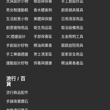
文具設計小物
眼部與保養
手工藝設計品
男女鞋運動鞋
香水體香劑
廚房鍋具餐具
生活創意小物
美體與保健
日用清潔用品
創意寵物用品
衛生用品區
衛浴設備用品
3C週邊設計
手部保養區
五金照明工具
手創設計好物
精油與薰香
園藝庭院用具
手工樂器週邊
男士清潔區
居家安全商品
運動設計好物
保養與健康
精油薰香產品
流行 / 百
貨
流行飾品配件
手錶珠寶鑽石