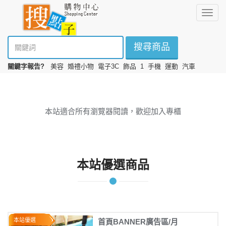
選
擇
搜尋商品
關鍵字報告?
美容
婚禮小物
電子3C
飾品
1
手機
運動
汽車
本站適合所有瀏覽器閱讀，歡迎加入專櫃
本站優選商品
本站優選
首頁BANNER廣告區/月