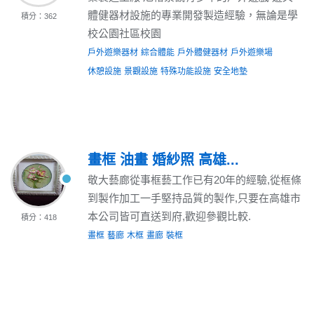
體健器材設施的專業開發製造經驗，無論是學
積分：362
校公園社區校園
戶外遊樂器材
綜合體能
戶外體健器材
戶外遊樂場
休憩設施
景觀設施
特殊功能設施
安全地墊
畫框 油畫 婚紗照 高雄...
敬大藝廊從事框藝工作已有20年的經驗,從框條
到製作加工一手堅持品質的製作,只要在高雄市
本公司皆可直送到府,歡迎參觀比較.
積分：418
畫框
藝廊
木框
畫廊
裝框