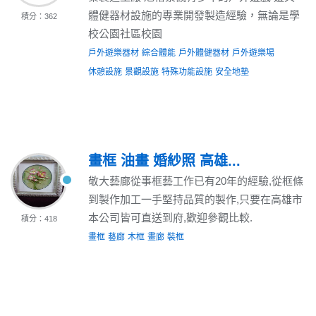
體健器材設施的專業開發製造經驗，無論是學
積分：362
校公園社區校園
戶外遊樂器材
綜合體能
戶外體健器材
戶外遊樂場
休憩設施
景觀設施
特殊功能設施
安全地墊
畫框 油畫 婚紗照 高雄...
敬大藝廊從事框藝工作已有20年的經驗,從框條
到製作加工一手堅持品質的製作,只要在高雄市
本公司皆可直送到府,歡迎參觀比較.
積分：418
畫框
藝廊
木框
畫廊
裝框