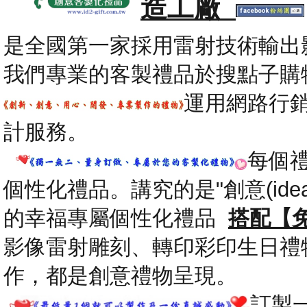
造工廠
是全國第一家採用雷射技術輸出
我們專業的客製禮品於搜點子購
運用網路行
計服務。
每個
個性化禮品。講究的是"創意(id
的幸福專屬個性化禮品
搭配【
影像雷射雕刻、轉印彩印生日禮
作，都是創意禮物呈現。
.
訂製