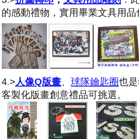
的感動禮物，實用畢業文具用品
4.>
人像Q版畫
、
球隊鑰匙圈
也是
客製化版畫創意禮品可挑選。