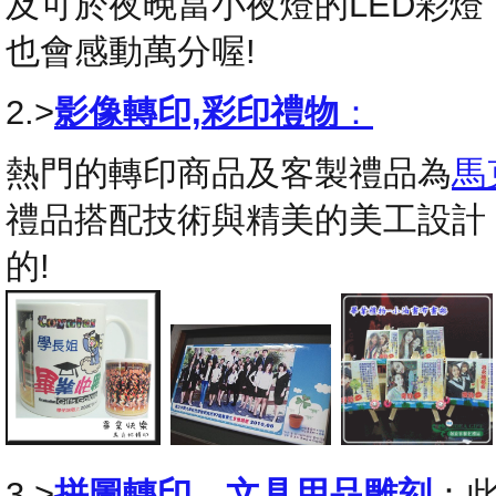
及可於夜晚當小夜燈的LED彩
也會感動萬分喔!
2.>
影像轉印,彩印禮物
：
熱門的轉印商品及客製禮品為
馬
禮品搭配技術與精美的美工設計
的!
3.>
拼圖轉印
，
文具用品雕刻
：