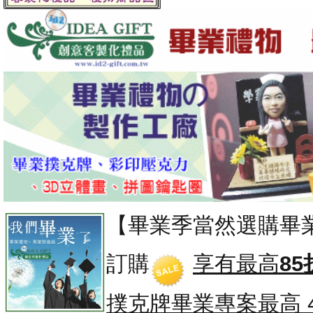
【畢業季當然選購畢
訂購
享有最高
85
撲克牌畢業專案
最高 