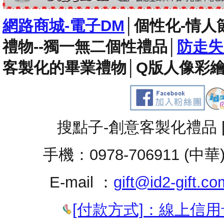
網路商城-電子DM
│
個性化-情人
禮物--獨一無二個性禮品
│
防走失
客製化的畢業禮物
│
Q版人像彩繪
搜點子-創意客製化禮品 
手機：0978-706911 (中華
E-mail ：
gift@id2-gift.co
[付款方式]：線上信