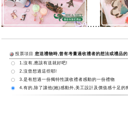
.....