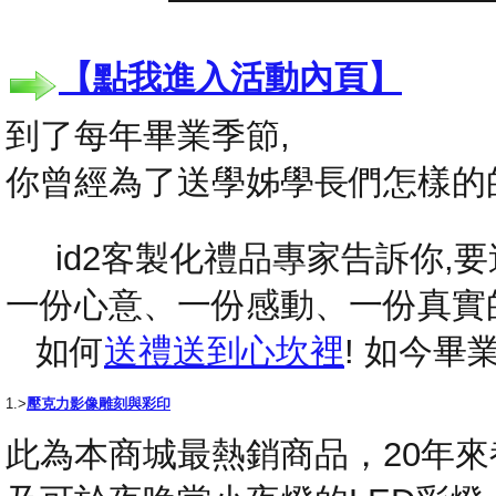
【點我進入活動內頁】
到了每年畢業季節,
你曾經為了送學姊學長們怎樣的
id2客製化禮品專家告訴你,要送
一份心意、一份感動、一份真實
如何
送禮送到心坎裡
! 如今
1.>
壓克力影像雕刻與彩印
此為本商城最熱銷商品，20年