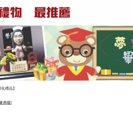
製化禮品】
優惠喔!