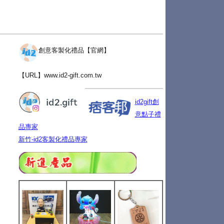
創意客製化禮品【官網】
【URL】
www.id2-gift.com.tw
id2gift創
意點子禮
品專家
新竹-id2客製化禮品專家