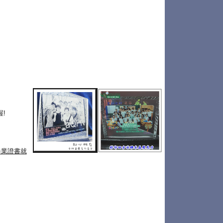
!
畢業證書就