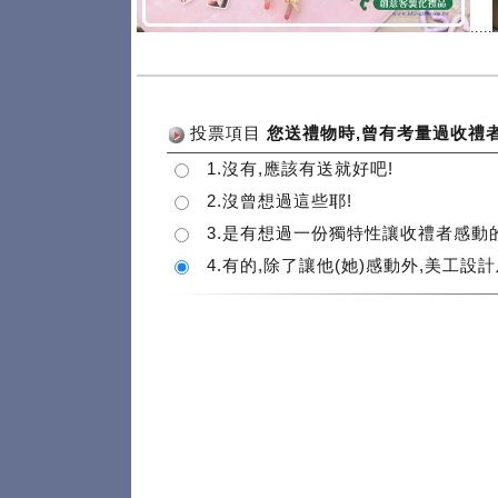
.....