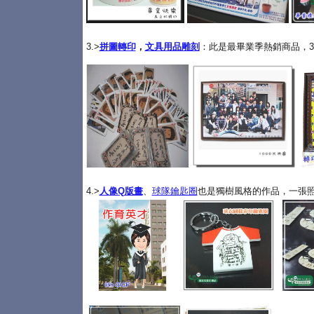
3.>
拼圖轉印
，
文具用品雕刻
：此是最畢業季熱銷商品，3
4.>
人像Q版畫
、
球隊鑰匙圈
也是獨樹風格的作品，一張