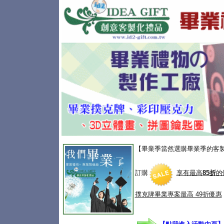
【畢業季當然選購畢業季的客
訂購
享有最高
85折
的
撲克牌畢業專案
最高 49折優惠