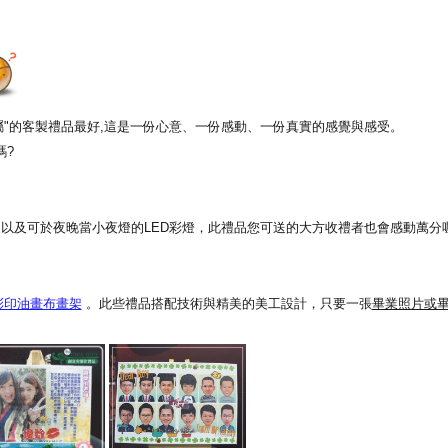
專屬"的客製禮品最好,這是一份心意、一份感動、一份真實的感覺與感受。
嗎?
以及可於夜晚當小夜燈的LED彩燈，此禮品您可送的大方收禮者也會感動萬分喔
彩印油畫布畫架
。此些禮品搭配技術與精美的美工設計，只要一張
畢業照片或