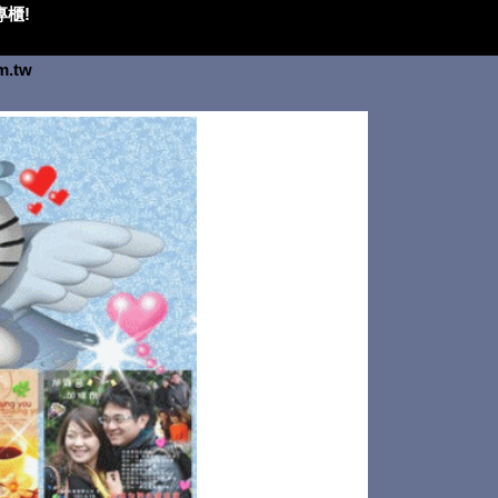
櫃!
om.tw