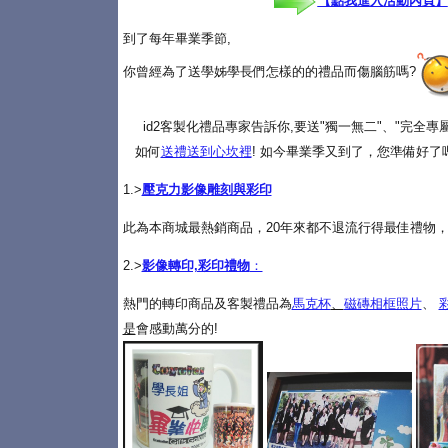
【點我進入活動內頁】
到了每年畢業季節,
你曾經為了送學姊學長們怎樣的的禮品而傷腦筋嗎?
id2客製化禮品專家告訴你,要送"獨一無二"、"完全
如何
送禮送到心坎裡
! 如今畢業季又到了，您準備好了
1.>
壓克力影像雕刻與彩印
此為本商城最熱銷商品，20年來都不退流行得最佳禮物，
2.>
影像轉印,彩印禮物
：
熱門的轉印商品及客製禮品為
馬克杯
、
磁磚相框照片
、
是
會感動萬分的!