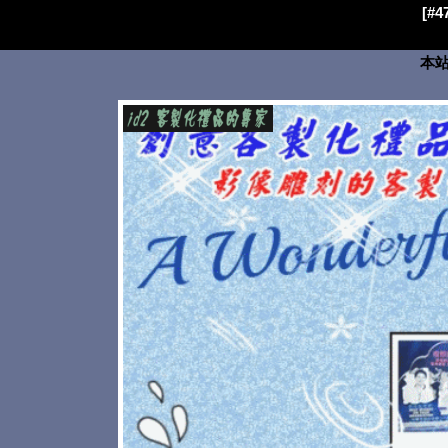
[#
本站