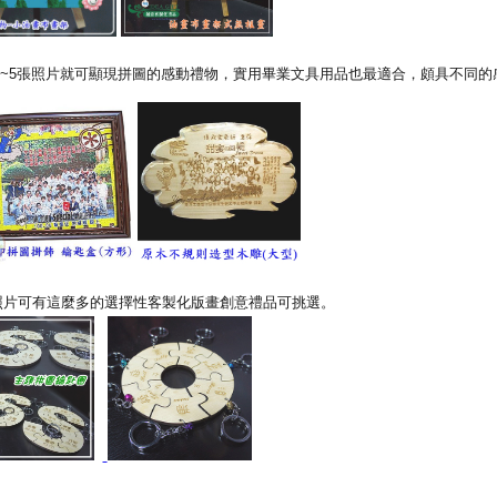
~5張照片就可顯現拼圖的感動禮物，實用畢業文具用品也最適合，頗具不同的
照片可有這麼多的選擇性客製化版畫創意禮品可挑選。