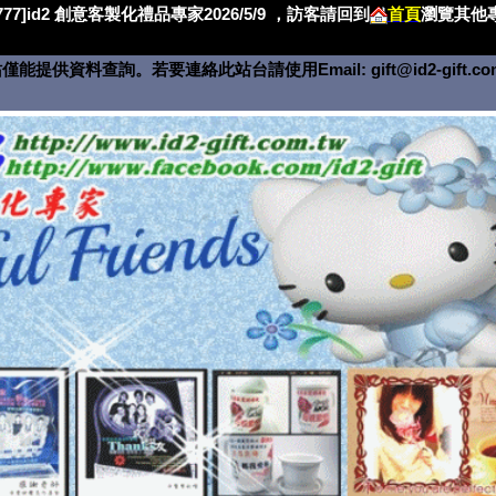
4777]id2 創意客製化禮品專家2026/5/9 ，訪客請回到
首頁
瀏覽其他專
僅能提供資料查詢。若要連絡此站台請使用Email:
gift@id2-gift.c