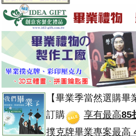
【畢業季當然選購畢
訂購
享有最高
85
撲克牌畢業專案
最高 