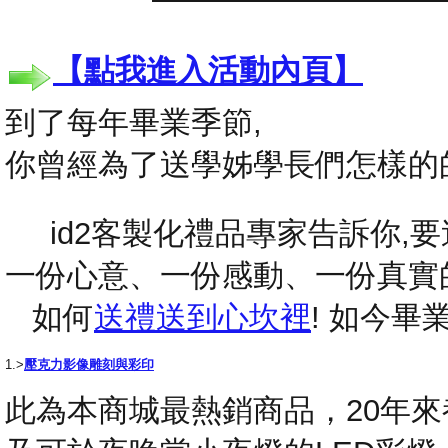
【點我進入活動內頁】
到了每年畢業季節,
你曾經為了送學姊學長們怎樣的
id2客製化禮品專家告訴你,要送
一份心意、一份感動、一份真實
如何
送禮送到心坎裡
! 如今
1.>
壓克力影像雕刻與彩印
此為本商城最熱銷商品，20年