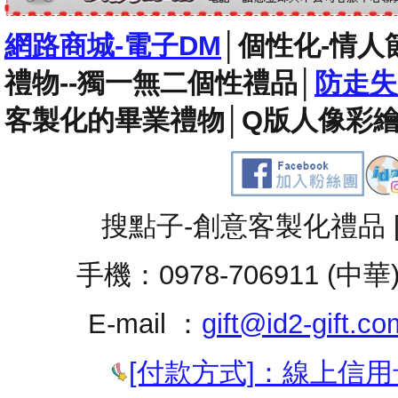
網路商城-電子DM
│
個性化-情人
禮物--獨一無二個性禮品
│
防走失
客製化的畢業禮物
│
Q版人像彩繪
搜點子-創意客製化禮品 
手機：0978-706911 (中華
E-mail ：
gift@id2-gift.co
[付款方式]：線上信