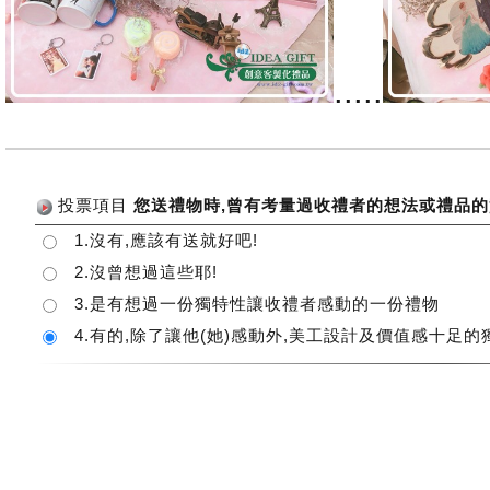
.....