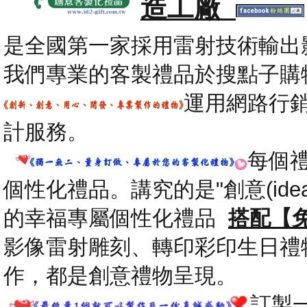
造工廠
是全國第一家採用雷射技術輸出
我們專業的客製禮品於搜點子購
運用網路行
計服務。
每個
個性化禮品。講究的是"創意(id
的幸福專屬個性化禮品
搭配【
影像雷射雕刻、轉印彩印生日禮
作，都是創意禮物呈現。
.
訂製