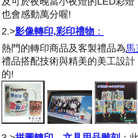
及可於夜晚當小夜燈的LED彩
也會感動萬分喔!
2.>
影像轉印,彩印禮物
：
熱門的轉印商品及客製禮品為
馬
禮品搭配技術與精美的美工設計
的!
3.>
拼圖轉印
，
文具用品雕刻
：