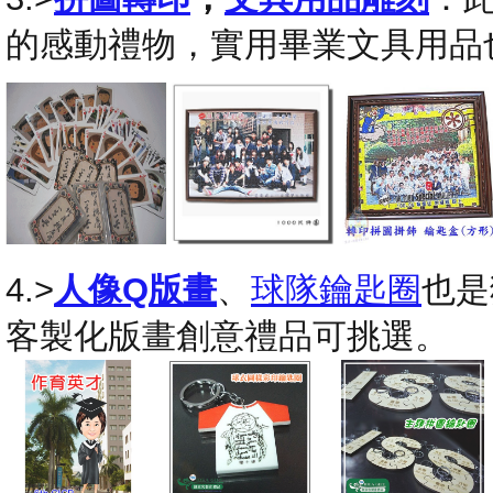
的感動禮物，實用畢業文具用品
4.>
人像Q版畫
、
球隊鑰匙圈
也是
客製化版畫創意禮品可挑選。