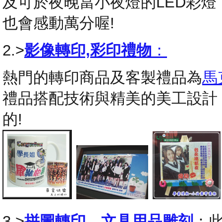
及可於夜晚當小夜燈的LED彩
也會感動萬分喔!
2.>
影像轉印,彩印禮物
：
熱門的轉印商品及客製禮品為
馬
禮品搭配技術與精美的美工設計
的!
3.>
拼圖轉印
，
文具用品雕刻
：