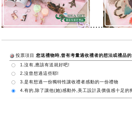
.....