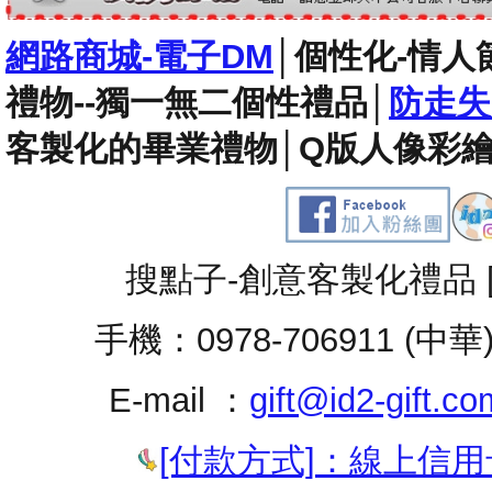
網路商城-電子DM
│
個性化-情人
禮物--獨一無二個性禮品
│
防走失
客製化的畢業禮物
│
Q版人像彩繪
搜點子-創意客製化禮品 
手機：0978-706911 (中華
E-mail ：
gift@id2-gift.co
[付款方式]：線上信