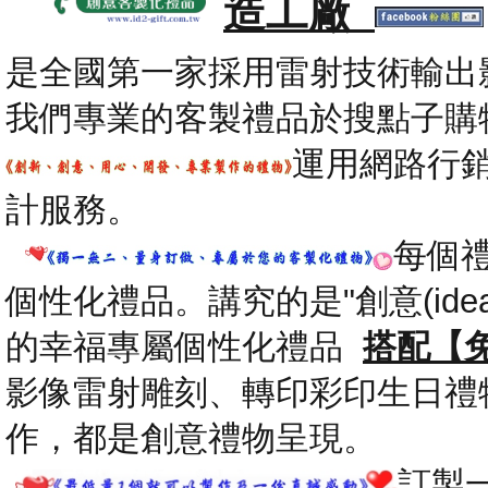
造工廠
是全國第一家採用雷射技術輸出
我們專業的客製禮品於搜點子購
運用網路行
計服務。
每個
個性化禮品。講究的是"創意(id
的幸福專屬個性化禮品
搭配【
影像雷射雕刻、轉印彩印生日禮
作，都是創意禮物呈現。
.
訂製