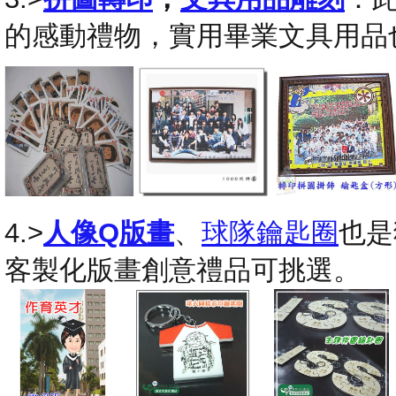
的感動禮物，實用畢業文具用品
4.>
人像Q版畫
、
球隊鑰匙圈
也是
客製化版畫創意禮品可挑選。