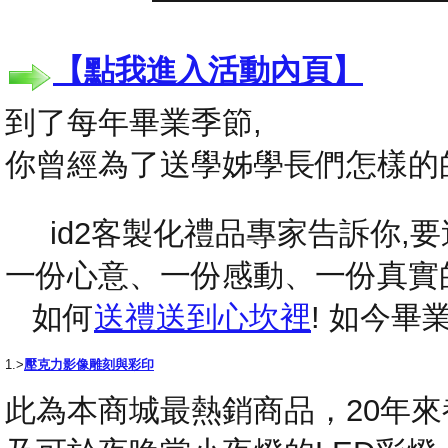
【點我進入活動內頁】
到了每年畢業季節,
你曾經為了送學姊學長們怎樣的
id2客製化禮品專家告訴你,要送
一份心意、一份感動、一份真實
如何
送禮送到心坎裡
! 如今
1.>
壓克力影像雕刻與彩印
此為本商城最熱銷商品，20年