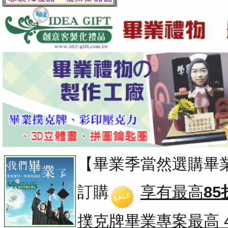
【畢業季當然選購畢
訂購
享有最高
85
撲克牌畢業專案
最高 