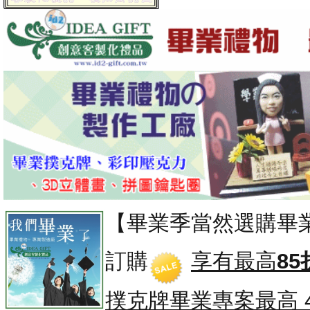
【畢業季當然選購畢
訂購
享有最高
85
撲克牌畢業專案
最高 