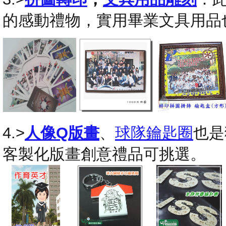
的感動禮物，實用畢業文具用品
4.>
人像Q版畫
、
球隊鑰匙圈
也是
客製化版畫創意禮品可挑選。