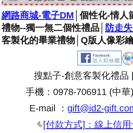
網路商城-電子DM
│
個性化-情人
禮物--獨一無二個性禮品
│
防走失
客製化的畢業禮物
│
Q版人像彩繪
搜點子-創意客製化禮品 
手機：0978-706911 (中華
E-mail ：
gift@id2-gift.co
[付款方式]：線上信