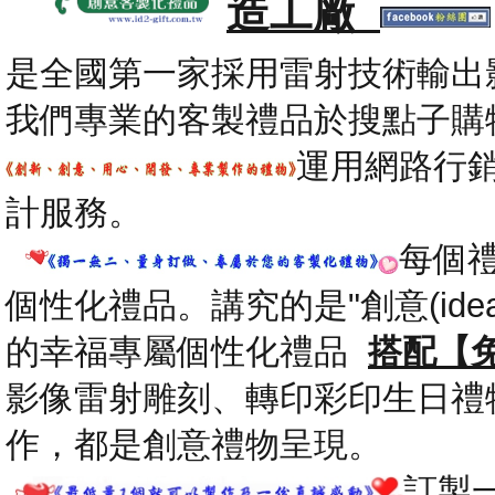
造工廠
是全國第一家採用雷射技術輸出
我們專業的客製禮品於搜點子購
運用網路行
計服務。
每個
個性化禮品。講究的是"創意(id
的幸福專屬個性化禮品
搭配【
影像雷射雕刻、轉印彩印生日禮
作，都是創意禮物呈現。
.
訂製