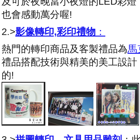
及可於夜晚當小夜燈的LED彩
也會感動萬分喔!
2.>
影像轉印,彩印禮物
：
熱門的轉印商品及客製禮品為
馬
禮品搭配技術與精美的美工設計
的!
3.>
拼圖轉印
，
文具用品雕刻
：