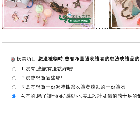
.....