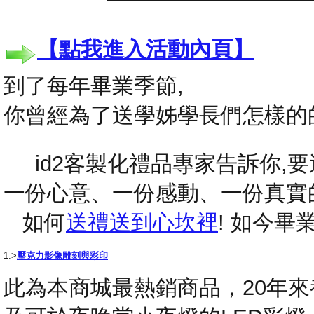
【點我進入活動內頁】
到了每年畢業季節,
你曾經為了送學姊學長們怎樣的
id2客製化禮品專家告訴你,要送
一份心意、一份感動、一份真實
如何
送禮送到心坎裡
! 如今
1.>
壓克力影像雕刻與彩印
此為本商城最熱銷商品，20年