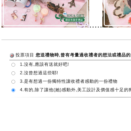
.....