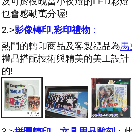
及可於夜晚當小夜燈的LED彩
也會感動萬分喔!
2.>
影像轉印,彩印禮物
：
熱門的轉印商品及客製禮品為
馬
禮品搭配技術與精美的美工設計
的!
3.>
拼圖轉印
，
文具用品雕刻
：