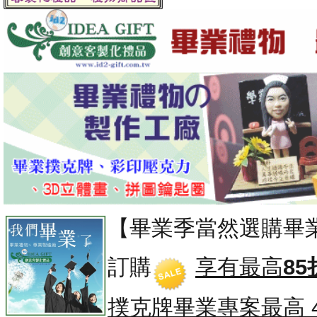
【畢業季當然選購畢
訂購
享有最高
85
撲克牌畢業專案
最高 