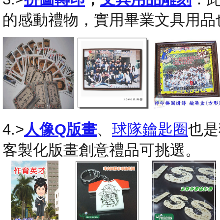
的感動禮物，實用畢業文具用品
4.>
人像Q版畫
、
球隊鑰匙圈
也是
客製化版畫創意禮品可挑選。