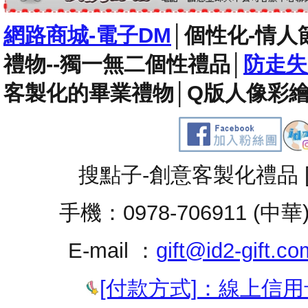
網路商城-電子DM
│
個性化-情人
禮物--獨一無二個性禮品
│
防走失
客製化的畢業禮物
│
Q版人像彩繪
搜點子-創意客製化禮品 
手機：0978-706911 (中華
E-mail ：
gift@id2-gift.co
[付款方式]：線上信