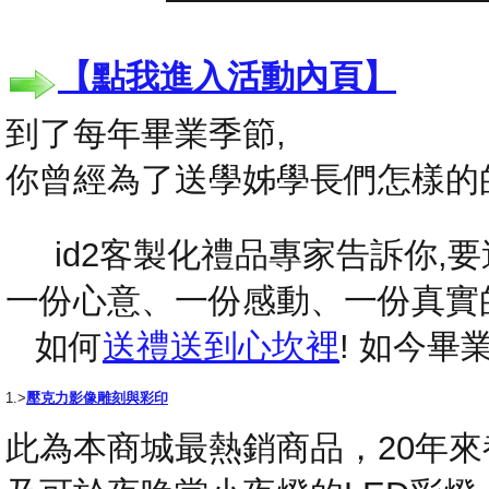
【點我進入活動內頁】
到了每年畢業季節,
你曾經為了送學姊學長們怎樣的
id2客製化禮品專家告訴你,要送
一份心意、一份感動、一份真實
如何
送禮送到心坎裡
! 如今
1.>
壓克力影像雕刻與彩印
此為本商城最熱銷商品，20年