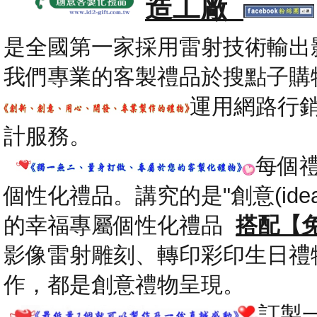
造工廠
是全國第一家採用雷射技術輸出
我們專業的客製禮品於搜點子購
運用網路行
計服務。
每個
個性化禮品。講究的是"創意(id
的幸福專屬個性化禮品
搭配【
影像雷射雕刻、轉印彩印生日禮
作，都是創意禮物呈現。
.
訂製