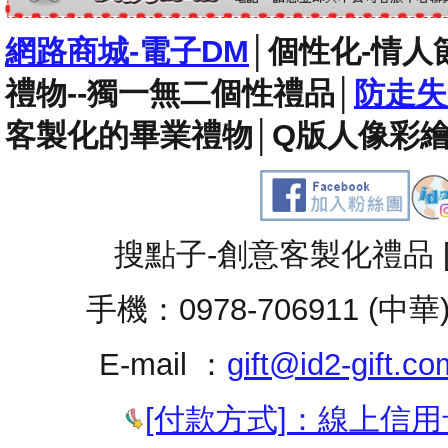
網路商城-電子DM
│
個性化-情人
禮物--獨一無二個性禮品
│
防走失
客製化的畢業禮物
│
Q版人像彩繪
搜點子-創意客製化禮品 
手機：0978-706911 (中華
E-mail ：
gift@id2-gift.co
[付款方式]：線上信