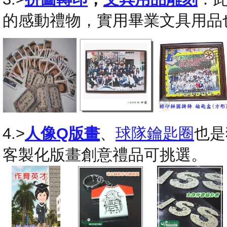
的感動禮物，實用畢業文具用品
4.>
人像Q版畫
、
球隊鑰匙圈
也是
客製化版畫創意禮品可挑選。