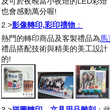
及可於夜晚當小夜燈的LED彩
也會感動萬分喔!
2.>
影像轉印,彩印禮物
：
熱門的轉印商品及客製禮品為
馬
禮品搭配技術與精美的美工設計
的!
3.>
拼圖轉印
，
文具用品雕刻
：