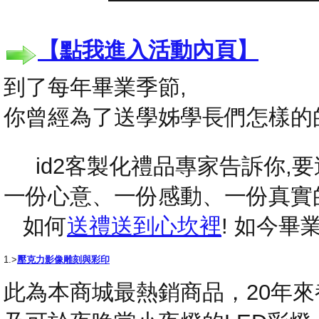
【點我進入活動內頁】
到了每年畢業季節,
你曾經為了送學姊學長們怎樣的
id2客製化禮品專家告訴你,要送
一份心意、一份感動、一份真實
如何
送禮送到心坎裡
! 如今
1.>
壓克力影像雕刻與彩印
此為本商城最熱銷商品，20年