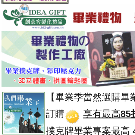
【畢業季當然選購畢
訂購
享有最高
85
撲克牌畢業專案
最高 