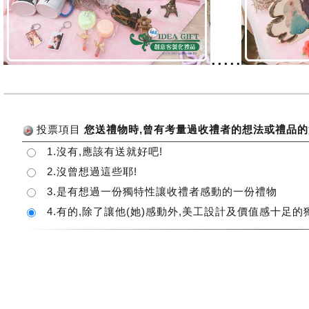
.....