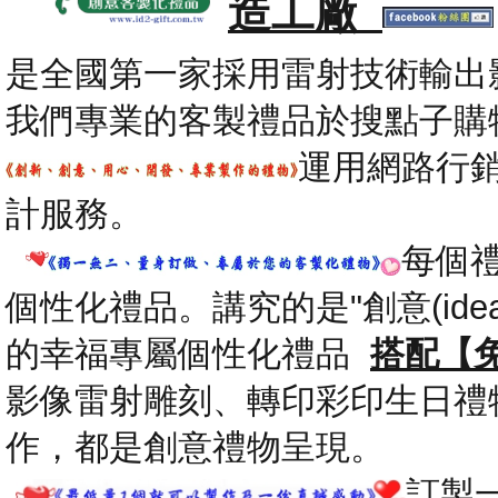
造工廠
是全國第一家採用雷射技術輸出
我們專業的客製禮品於搜點子購
運用網路行
計服務。
每個
個性化禮品。講究的是"創意(id
的幸福專屬個性化禮品
搭配【
影像雷射雕刻、轉印彩印生日禮
作，都是創意禮物呈現。
.
訂製