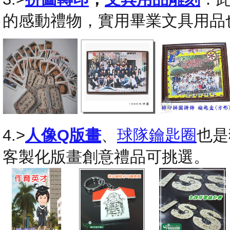
的感動禮物，實用畢業文具用品
4.>
人像Q版畫
、
球隊鑰匙圈
也是
客製化版畫創意禮品可挑選。