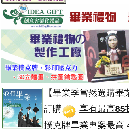
【畢業季當然選購畢
訂購
享有最高
85
撲克牌畢業專案
最高 