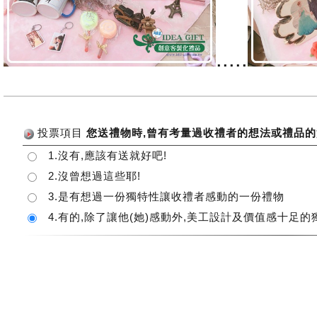
.....