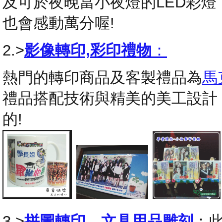
及可於夜晚當小夜燈的LED彩
也會感動萬分喔!
2.>
影像轉印,彩印禮物
：
熱門的轉印商品及客製禮品為
馬
禮品搭配技術與精美的美工設計
的!
3.>
拼圖轉印
，
文具用品雕刻
：