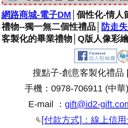
網路商城-電子DM
│
個性化-情人
禮物--獨一無二個性禮品
│
防走失
客製化的畢業禮物
│
Q版人像彩繪
搜點子-創意客製化禮品 
手機：0978-706911 (中華
E-mail ：
gift@id2-gift.co
[付款方式]：線上信