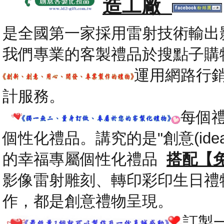
造工廠
是全國第一家採用雷射技術輸出
我們專業的客製禮品於搜點子購
運用網路行
計服務。
每個
個性化禮品。講究的是"創意(id
的幸福專屬個性化禮品
搭配【
影像雷射雕刻、轉印彩印生日禮
作，都是創意禮物呈現。
.
訂製