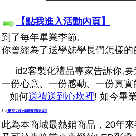
【點我進入活動內頁】
到了每年畢業季節,
你曾經為了送學姊學長們怎樣的
id2客製化禮品專家告訴你,要送
一份心意、一份感動、一份真實
如何
送禮送到心坎裡
! 如今
1.>
壓克力影像雕刻與彩印
此為本商城最熱銷商品，20年