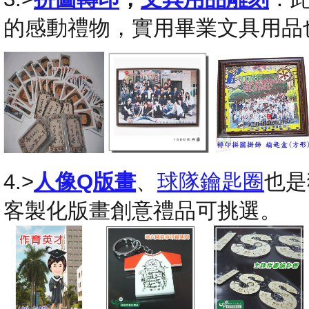
的感動禮物，實用畢業文具用品
4.>
人像Q版畫
、
球隊鑰匙圈
也是
客製化版畫創意禮品可挑選。