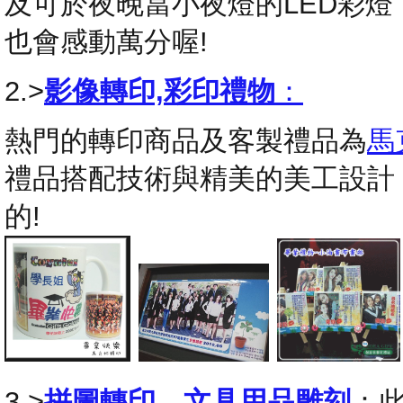
及可於夜晚當小夜燈的LED彩
也會感動萬分喔!
2.>
影像轉印,彩印禮物
：
熱門的轉印商品及客製禮品為
馬
禮品搭配技術與精美的美工設計
的!
3.>
拼圖轉印
，
文具用品雕刻
：