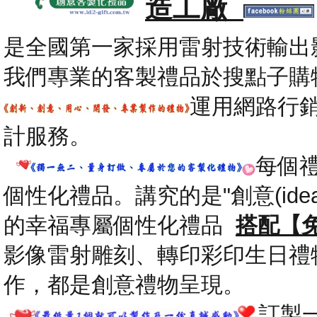
造工廠
是全國第一家採用雷射技術輸出
我們專業的客製禮品於搜點子購
運用網路行
計服務。
每個
個性化禮品。講究的是"創意(id
的幸福專屬個性化禮品
搭配【
影像雷射雕刻、轉印彩印生日禮
作，都是創意禮物呈現。
.
訂製