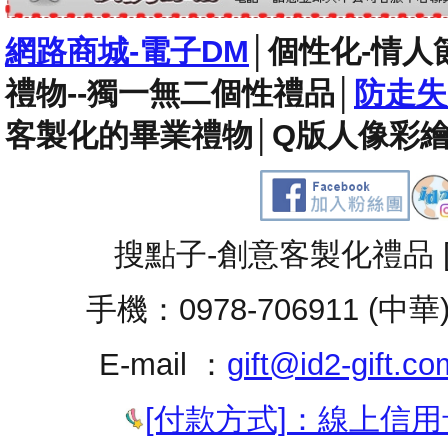
網路商城-電子DM
│
個性化-情人
禮物--獨一無二個性禮品
│
防走失
客製化的畢業禮物
│
Q版人像彩繪
搜點子-創意客製化禮品 
手機：0978-706911 (中華
E-mail ：
gift@id2-gift.co
[付款方式]：線上信