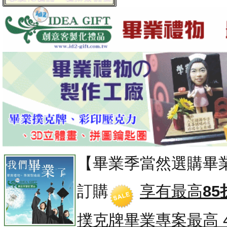
【畢業季當然選購畢
訂購
享有最高
85
撲克牌畢業專案
最高 