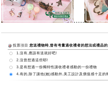
.....