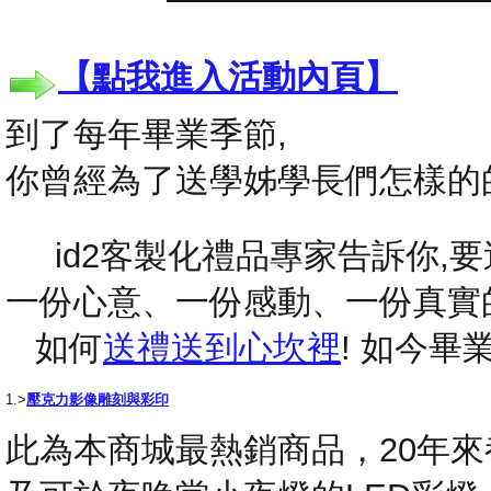
【點我進入活動內頁】
到了每年畢業季節,
你曾經為了送學姊學長們怎樣的
id2客製化禮品專家告訴你,要送
一份心意、一份感動、一份真實
如何
送禮送到心坎裡
! 如今
1.>
壓克力影像雕刻與彩印
此為本商城最熱銷商品，20年