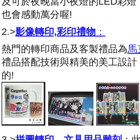
及可於夜晚當小夜燈的LED彩
也會感動萬分喔!
2.>
影像轉印,彩印禮物
：
熱門的轉印商品及客製禮品為
馬
禮品搭配技術與精美的美工設計
的!
3.>
拼圖轉印
，
文具用品雕刻
：