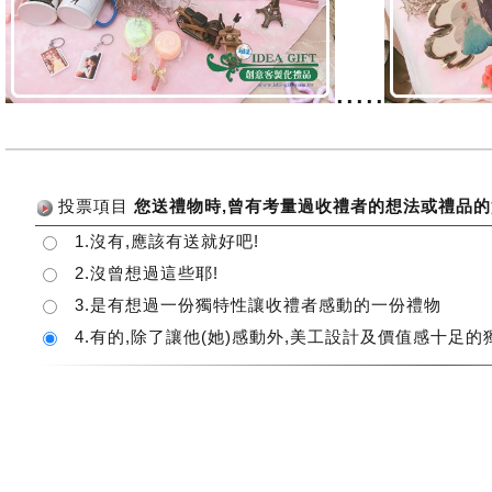
.....