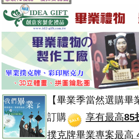
【畢業季當然選購畢
訂購
享有最高
85
撲克牌畢業專案
最高 