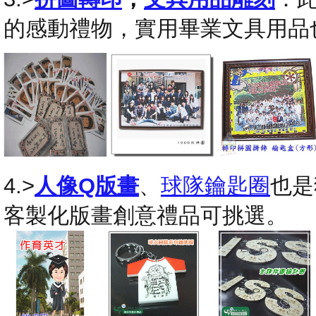
的感動禮物，實用畢業文具用品
4.>
人像Q版畫
、
球隊鑰匙圈
也是
客製化版畫創意禮品可挑選。