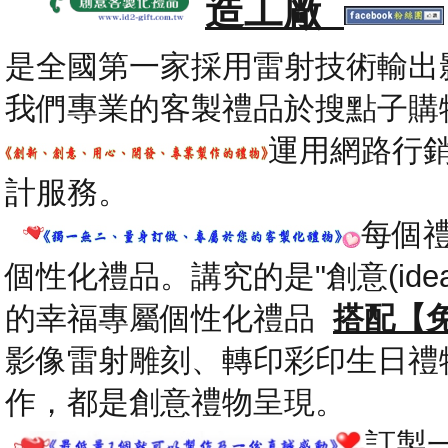
造工廠
是全國第一家採用雷射技術輸出
我們專業的客製禮品於搜點子購
運用網路行
計服務。
每個
個性化禮品。講究的是"創意(id
的幸福專屬個性化禮品
搭配【
影像雷射雕刻、轉印彩印生日禮
作，都是創意禮物呈現。
.
訂製