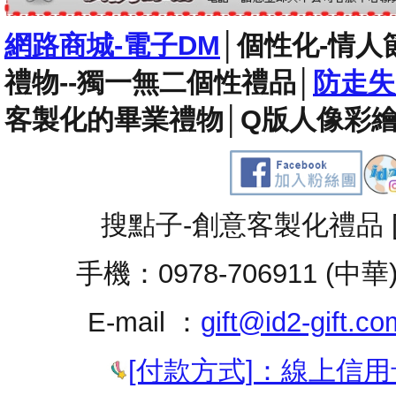
網路商城-電子DM
│
個性化-情人
禮物--獨一無二個性禮品
│
防走失
客製化的畢業禮物
│
Q版人像彩繪
搜點子-創意客製化禮品 
手機：0978-706911 (中華
E-mail ：
gift@id2-gift.co
[付款方式]：線上信