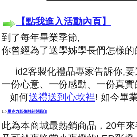
【點我進入活動內頁】
到了每年畢業季節,
你曾經為了送學姊學長們怎樣的
id2客製化禮品專家告訴你,要送
一份心意、一份感動、一份真實
如何
送禮送到心坎裡
! 如今
1.>
壓克力影像雕刻與彩印
此為本商城最熱銷商品，20年