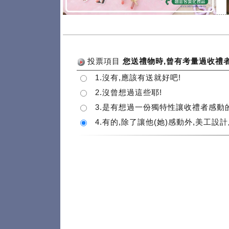
.....