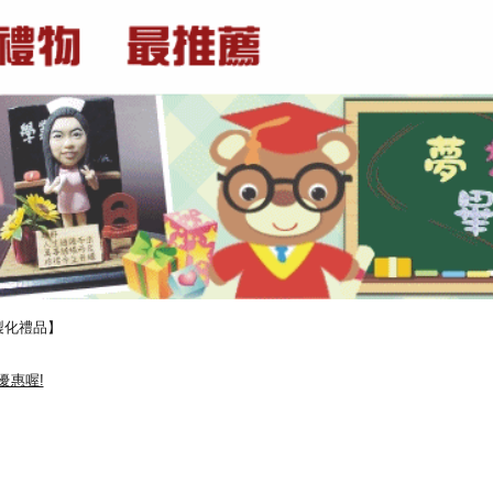
製化禮品】
優惠喔!