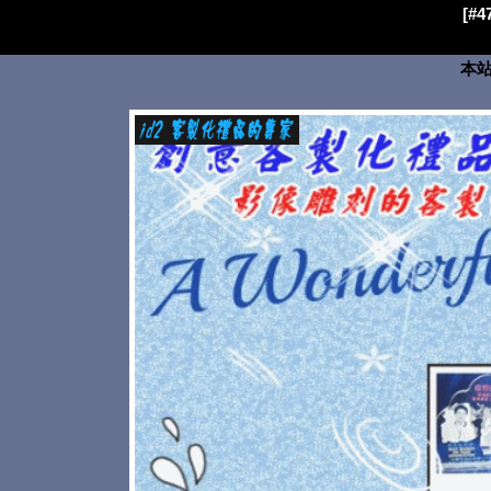
[#
本站