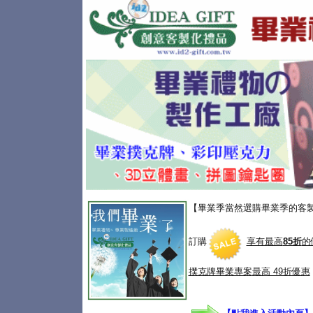
【畢業季當然選購畢業季的客
訂購
享有最高
85折
的
撲克牌畢業專案
最高 49折優惠