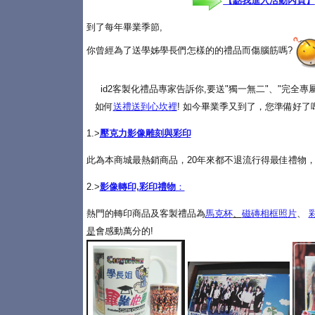
【點我進入活動內頁】
到了每年畢業季節,
你曾經為了送學姊學長們怎樣的的禮品而傷腦筋嗎?
id2客製化禮品專家告訴你,要送"獨一無二"、"完全
如何
送禮送到心坎裡
! 如今畢業季又到了，您準備好了
1.>
壓克力影像雕刻與彩印
此為本商城最熱銷商品，20年來都不退流行得最佳禮物，
2.>
影像轉印,彩印禮物
：
熱門的轉印商品及客製禮品為
馬克杯
、
磁磚相框照片
、
是
會感動萬分的!