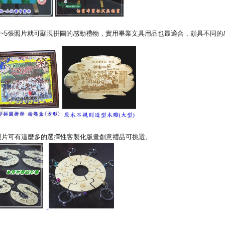
~5張照片就可顯現拼圖的感動禮物，實用畢業文具用品也最適合，頗具不同的
照片可有這麼多的選擇性客製化版畫創意禮品可挑選。