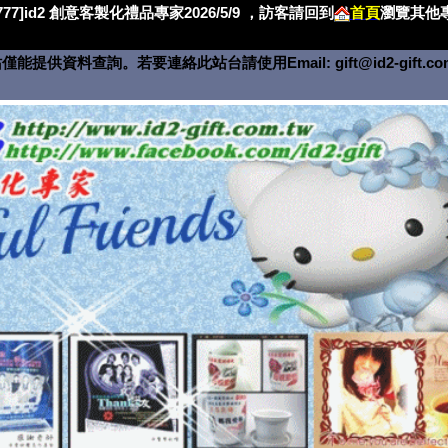
4777]id2 創意客製化禮品專家2026/5/9 ，訪客請回到
首頁
瀏覽其他專
僅能提供資料查詢。若要連絡此站台請使用Email:
gift@id2-gift.c