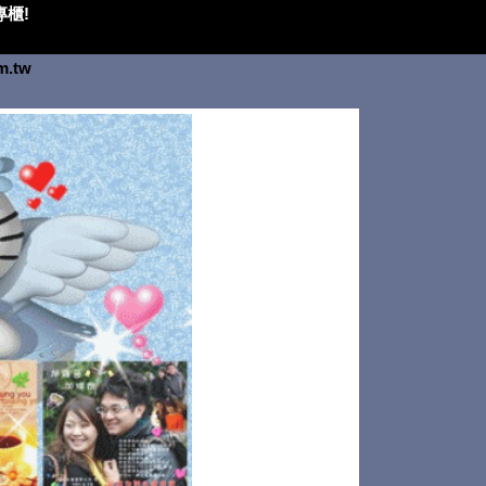
櫃!
om.tw