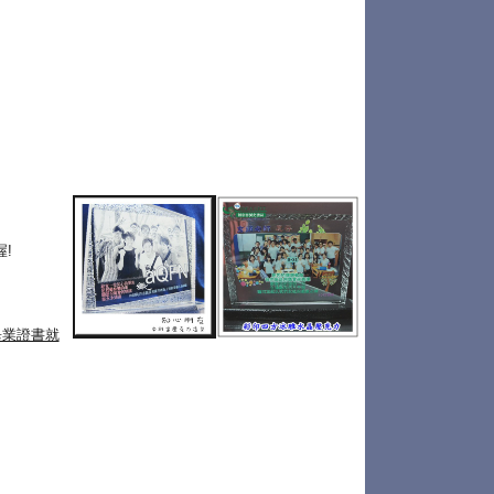
!
畢業證書就