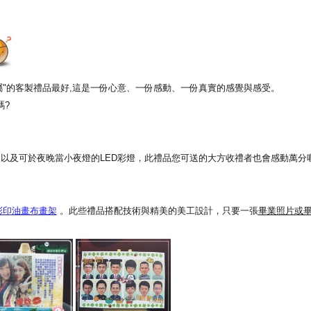
專屬"的客製禮品最好,這是一份心意、一份感動、一份真實的感覺與感受。
嗎?
以及可於夜晚當小夜燈的LED彩燈，此禮品您可送的大方收禮者也會感動萬分喔
彩印油畫布畫架
。此些禮品搭配技術與精美的美工設計，只要一張
畢業照片或