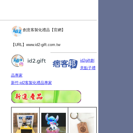
創意客製化禮品【官網】
【URL】
www.id2-gift.com.tw
id2gift創
意點子禮
品專家
新竹-id2客製化禮品專家