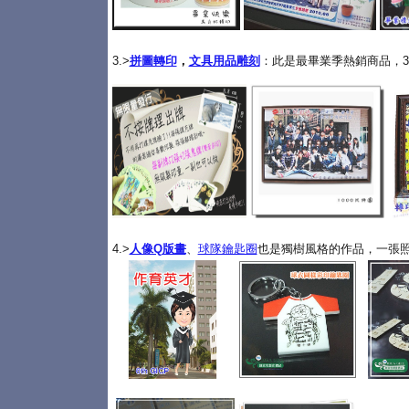
3.>
拼圖轉印
，
文具用品雕刻
：此是最畢業季熱銷商品，3
4.>
人像Q版畫
、
球隊鑰匙圈
也是獨樹風格的作品，一張