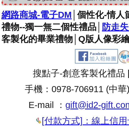
網路商城-電子DM
│
個性化-情人
禮物--獨一無二個性禮品
│
防走失
客製化的畢業禮物
│
Q版人像彩繪
搜點子-創意客製化禮品 
手機：0978-706911 (中華
E-mail ：
gift@id2-gift.co
[付款方式]：線上信