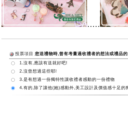
.....