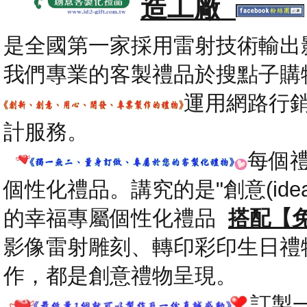
造工廠
是全國第一家採用雷射技術輸出
我們專業的客製禮品於搜點子購
運用網路行
計服務。
每個
個性化禮品。講究的是"創意(id
的幸福專屬個性化禮品
搭配【
影像雷射雕刻、轉印彩印生日禮
作，都是創意禮物呈現。
.
訂製