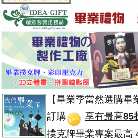
【畢業季當然選購畢
訂購
享有最高
85
撲克牌畢業專案
最高 