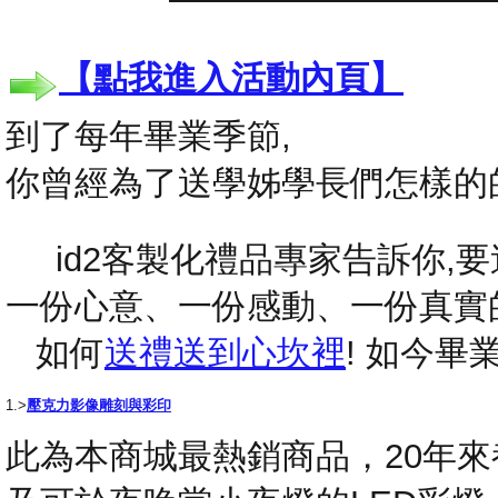
【點我進入活動內頁】
到了每年畢業季節,
你曾經為了送學姊學長們怎樣的
id2客製化禮品專家告訴你,要送
一份心意、一份感動、一份真實
如何
送禮送到心坎裡
! 如今
1.>
壓克力影像雕刻與彩印
此為本商城最熱銷商品，20年