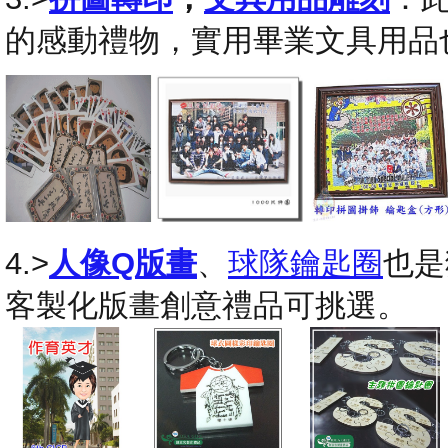
的感動禮物，實用畢業文具用品
4.>
人像Q版畫
、
球隊鑰匙圈
也是
客製化版畫創意禮品可挑選。