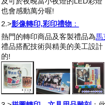
及可於夜晚當小夜燈的LED彩
也會感動萬分喔!
2.>
影像轉印,彩印禮物
：
熱門的轉印商品及客製禮品為
馬
禮品搭配技術與精美的美工設計
的!
3.>
拼圖轉印
，
文具用品雕刻
：