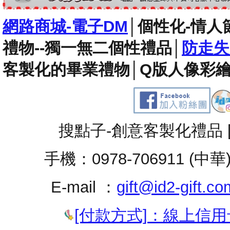
網路商城-電子DM
│
個性化-情人
禮物--獨一無二個性禮品
│
防走失
客製化的畢業禮物
│
Q版人像彩繪
搜點子-創意客製化禮品 
手機：0978-706911 (中華
E-mail ：
gift@id2-gift.co
[付款方式]：線上信