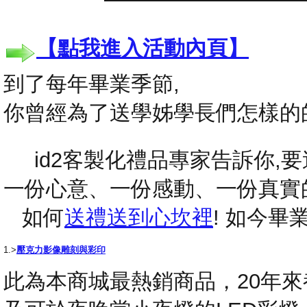
【點我進入活動內頁】
到了每年畢業季節,
你曾經為了送學姊學長們怎樣的
id2客製化禮品專家告訴你,要送
一份心意、一份感動、一份真實
如何
送禮送到心坎裡
! 如今
1.>
壓克力影像雕刻與彩印
此為本商城最熱銷商品，20年