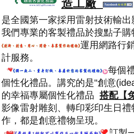
造工廠
是全國第一家採用雷射技術輸出
我們專業的客製禮品於搜點子購
運用網路行
計服務。
每個
個性化禮品。講究的是"創意(id
的幸福專屬個性化禮品
搭配【
影像雷射雕刻、轉印彩印生日禮
作，都是創意禮物呈現。
.
訂製