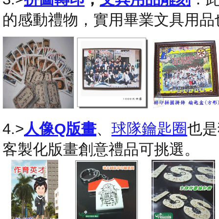
的感動禮物，實用畢業文具用品
4.>
人像Q版畫
、
球隊鑰匙圈
也是
客製化版畫創意禮品可挑選。