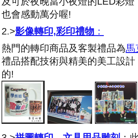
及可於夜晚當小夜燈的LED彩
也會感動萬分喔!
2.>
影像轉印,彩印禮物
：
熱門的轉印商品及客製禮品為
馬
禮品搭配技術與精美的美工設計
的!
3.>
拼圖轉印
，
文具用品雕刻
：