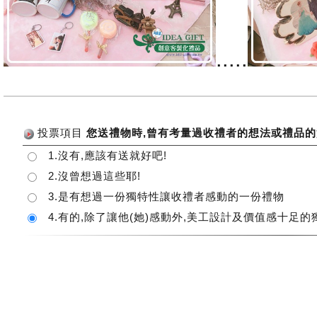
.....