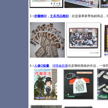
3.>
拼圖轉印
，
文具用品雕刻
：此是最畢業季熱銷商品，3
4.>
人像Q版畫
、
球隊鑰匙圈
也是獨樹風格的作品，一張