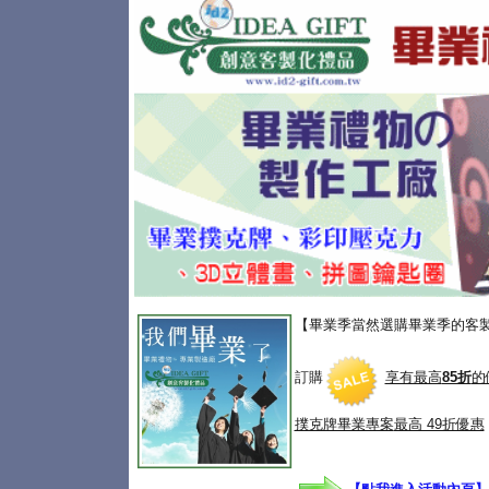
【畢業季當然選購畢業季的客
訂購
享有最高
85折
的
撲克牌畢業專案
最高 49折優惠