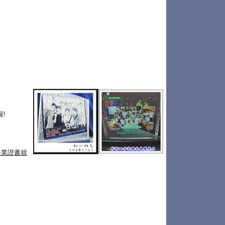
!
畢業證書就