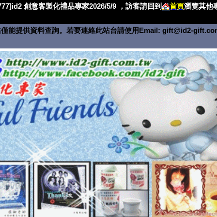
4777]id2 創意客製化禮品專家2026/5/9 ，訪客請回到
首頁
瀏覽其他專
僅能提供資料查詢。若要連絡此站台請使用Email:
gift@id2-gift.c