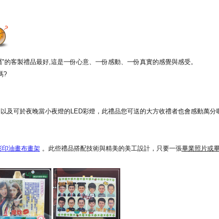
專屬"的客製禮品最好,這是一份心意、一份感動、一份真實的感覺與感受。
嗎?
以及可於夜晚當小夜燈的LED彩燈，此禮品您可送的大方收禮者也會感動萬分喔
彩印油畫布畫架
。此些禮品搭配技術與精美的美工設計，只要一張
畢業照片或