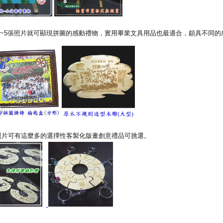
~5張照片就可顯現拼圖的感動禮物，實用畢業文具用品也最適合，頗具不同的
照片可有這麼多的選擇性客製化版畫創意禮品可挑選。