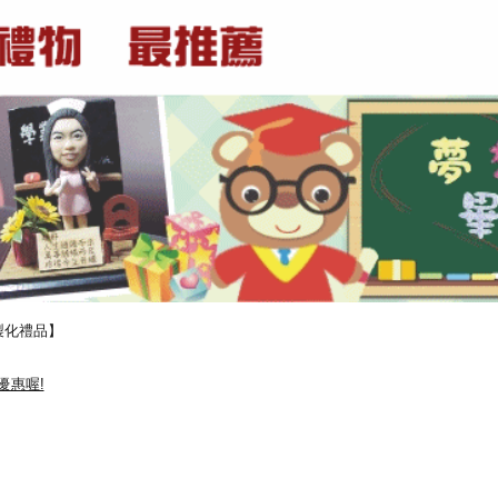
製化禮品】
優惠喔!