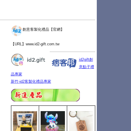
創意客製化禮品【官網】
【URL】
www.id2-gift.com.tw
id2gift創
意點子禮
品專家
新竹-id2客製化禮品專家