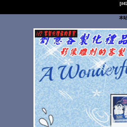
[#
本站