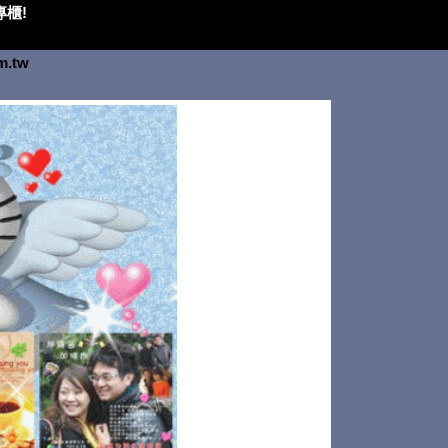
櫃!
om.tw