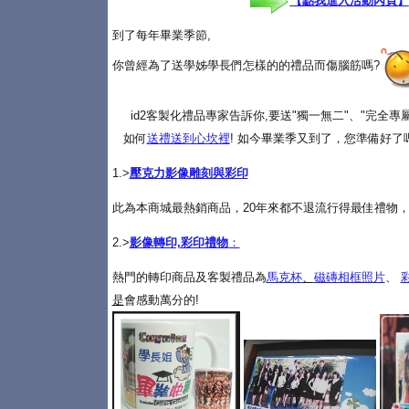
【點我進入活動內頁】
到了每年畢業季節,
你曾經為了送學姊學長們怎樣的的禮品而傷腦筋嗎?
id2客製化禮品專家告訴你,要送"獨一無二"、"完全
如何
送禮送到心坎裡
! 如今畢業季又到了，您準備好了
1.>
壓克力影像雕刻與彩印
此為本商城最熱銷商品，20年來都不退流行得最佳禮物，
2.>
影像轉印,彩印禮物
：
熱門的轉印商品及客製禮品為
馬克杯
、
磁磚相框照片
、
是
會感動萬分的!