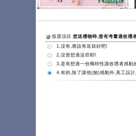
.....