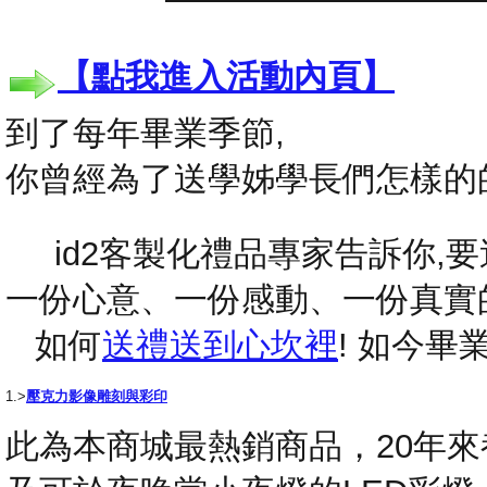
【點我進入活動內頁】
到了每年畢業季節,
你曾經為了送學姊學長們怎樣的
id2客製化禮品專家告訴你,要送
一份心意、一份感動、一份真實
如何
送禮送到心坎裡
! 如今
1.>
壓克力影像雕刻與彩印
此為本商城最熱銷商品，20年