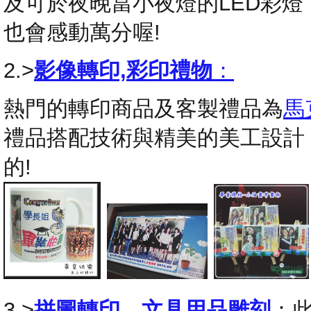
及可於夜晚當小夜燈的LED彩
也會感動萬分喔!
2.>
影像轉印,彩印禮物
：
熱門的轉印商品及客製禮品為
馬
禮品搭配技術與精美的美工設計
的!
3.>
拼圖轉印
，
文具用品雕刻
：