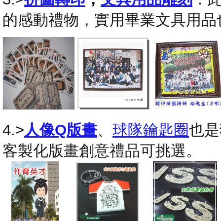
的感動禮物，實用畢業文具用品
4.>
人像Q版畫
、
球隊鑰匙圈
也是
客製化版畫創意禮品可挑選。