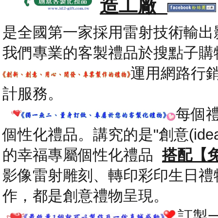
造工廠
是全國第一家採用雷射技術輸出
我們專業的客製禮品於搜點子購
運用網路行
計服務。
每個
個性化禮品。講究的是"創意(id
的幸福專屬個性化禮品
搭配【
影像雷射雕刻、轉印彩印生日禮
作，都是創意禮物呈現。
.
訂製