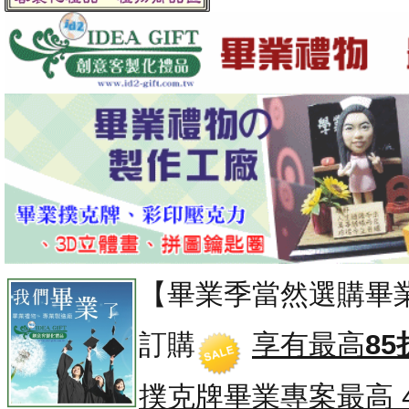
【畢業季當然選購畢
訂購
享有最高
85
撲克牌畢業專案
最高 