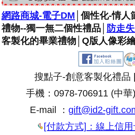
網路商城-電子DM
│
個性化-情人
禮物--獨一無二個性禮品
│
防走失
客製化的畢業禮物
│
Q版人像彩繪
搜點子-創意客製化禮品 
手機：0978-706911 (中華
E-mail ：
gift@id2-gift.co
[付款方式]：線上信