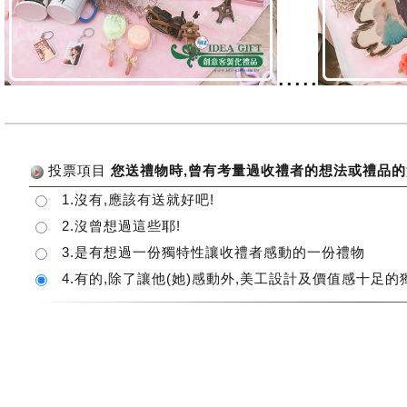
.....