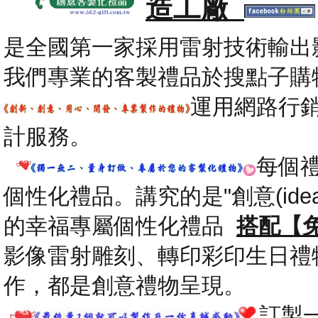
造工廠
是全國第一家採用雷射技術輸出
我們專業的客製禮品於搜點子購
運用網路行
計服務。
每個
個性化禮品。講究的是"創意(id
的幸福專屬個性化禮品
搭配【
影像雷射雕刻、轉印彩印生日禮
作，都是創意禮物呈現。
.
訂製