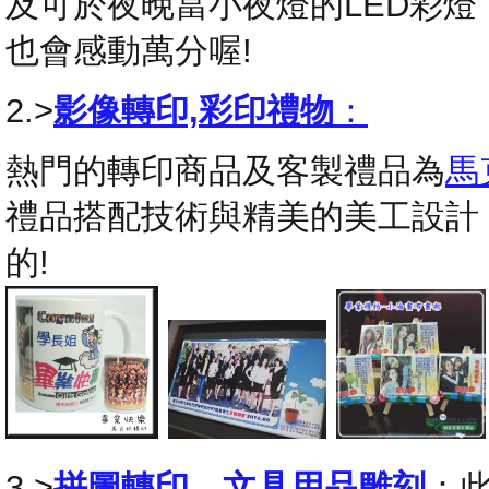
及可於夜晚當小夜燈的LED彩
也會感動萬分喔!
2.>
影像轉印,彩印禮物
：
熱門的轉印商品及客製禮品為
馬
禮品搭配技術與精美的美工設計
的!
3.>
拼圖轉印
，
文具用品雕刻
：