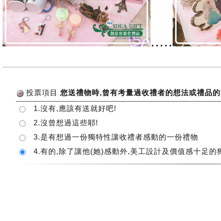
.....