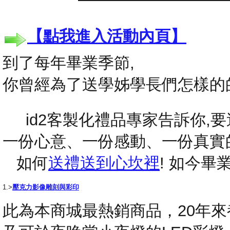
【點我進入活動內頁】
到了每年畢業季節,
你曾經為了送學姊學長們怎樣的
id2客製化禮品專家告訴你,要送
一份心意、一份感動、一份真實
如何
送禮送到心坎裡
! 如今
1.>
壓克力影像雕刻與彩印
此為本商城最熱銷商品，20年