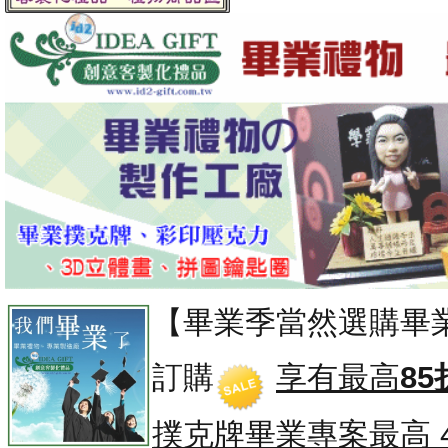
【畢業季當然選購畢
訂購
享有最高
85
撲克牌畢業專案
最高 