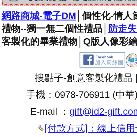
網路商城-電子DM
│
個性化-情人
禮物--獨一無二個性禮品
│
防走失
客製化的畢業禮物
│
Q版人像彩繪
搜點子-創意客製化禮品 
手機：0978-706911 (中華
E-mail ：
gift@id2-gift.co
[付款方式]：線上信