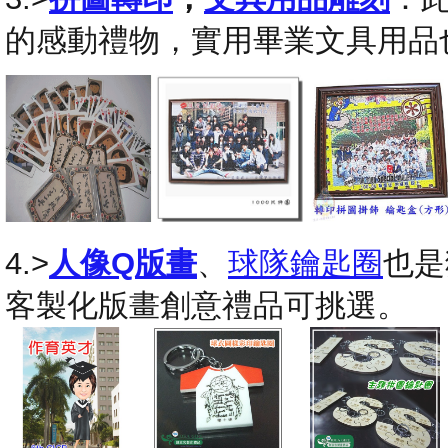
的感動禮物，實用畢業文具用品
4.>
人像Q版畫
、
球隊鑰匙圈
也是
客製化版畫創意禮品可挑選。