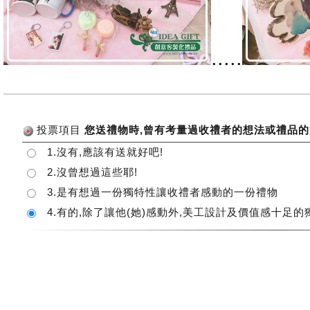
.....