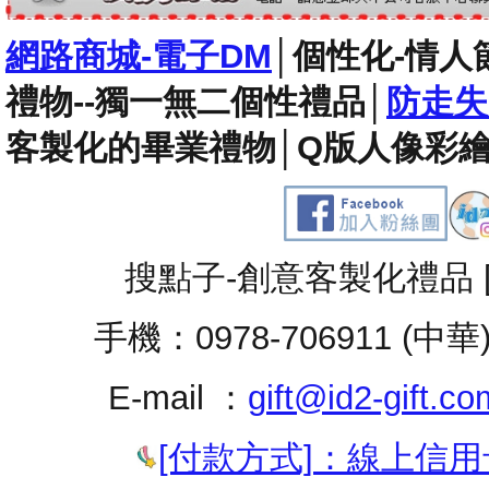
網路商城-電子DM
│
個性化-情人
禮物--獨一無二個性禮品
│
防走失
客製化的畢業禮物
│
Q版人像彩繪
搜點子-創意客製化禮品 
手機：0978-706911 (中華
E-mail ：
gift@id2-gift.co
[付款方式]：線上信