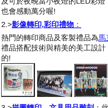
及可於夜晚當小夜燈的LED彩
也會感動萬分喔!
2.>
影像轉印,彩印禮物
：
熱門的轉印商品及客製禮品為
馬
禮品搭配技術與精美的美工設計
的!
3.>
拼圖轉印
，
文具用品雕刻
：