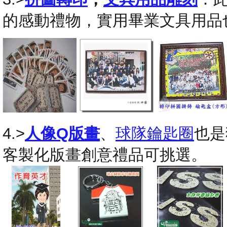
的感動禮物，實用畢業文具用品
4.>
人像Q版畫
、
球隊鑰匙圈
也是
客製化版畫創意禮品可挑選。