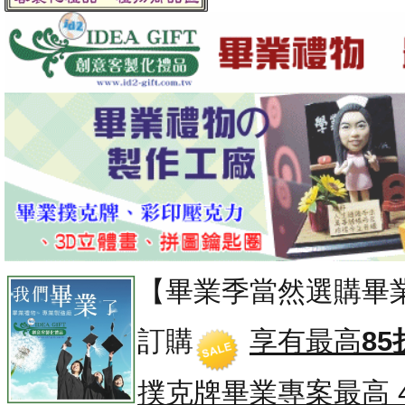
【畢業季當然選購畢
訂購
享有最高
85
撲克牌畢業專案
最高 