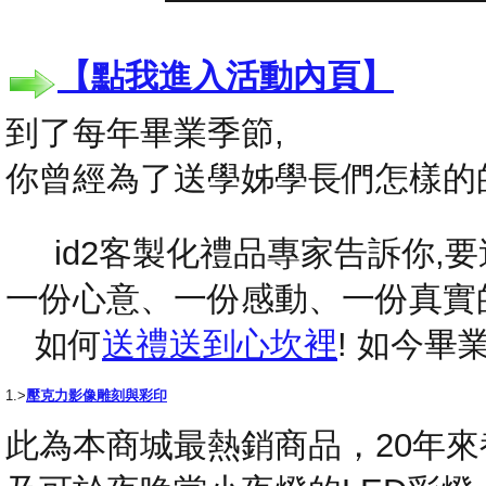
【點我進入活動內頁】
到了每年畢業季節,
你曾經為了送學姊學長們怎樣的
id2客製化禮品專家告訴你,要送
一份心意、一份感動、一份真實
如何
送禮送到心坎裡
! 如今
1.>
壓克力影像雕刻與彩印
此為本商城最熱銷商品，20年