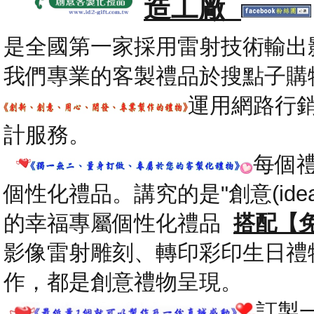
造工廠
是全國第一家採用雷射技術輸出
我們專業的客製禮品於搜點子購
運用網路行
計服務。
每個
個性化禮品。講究的是"創意(id
的幸福專屬個性化禮品
搭配【
影像雷射雕刻、轉印彩印生日禮
作，都是創意禮物呈現。
.
訂製