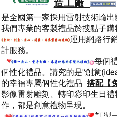
造工廠
是全國第一家採用雷射技術輸出
我們專業的客製禮品於搜點子購
運用網路行
計服務。
每個
個性化禮品。講究的是"創意(id
的幸福專屬個性化禮品
搭配【
影像雷射雕刻、轉印彩印生日禮
作，都是創意禮物呈現。
.
訂製