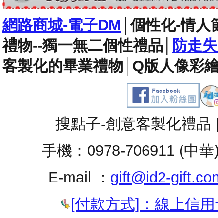
網路商城-電子DM
│
個性化-情人
禮物--獨一無二個性禮品
│
防走失
客製化的畢業禮物
│
Q版人像彩繪
搜點子-創意客製化禮品 
手機：0978-706911 (中華
E-mail ：
gift@id2-gift.co
[付款方式]：線上信