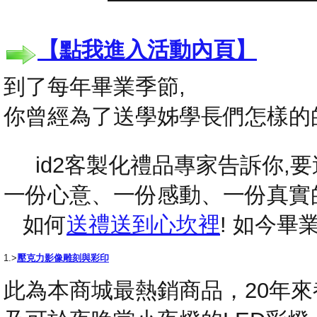
【點我進入活動內頁】
到了每年畢業季節,
你曾經為了送學姊學長們怎樣的
id2客製化禮品專家告訴你,要送
一份心意、一份感動、一份真實
如何
送禮送到心坎裡
! 如今
1.>
壓克力影像雕刻與彩印
此為本商城最熱銷商品，20年