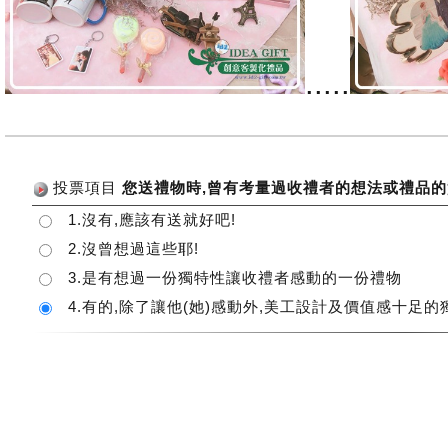
.....