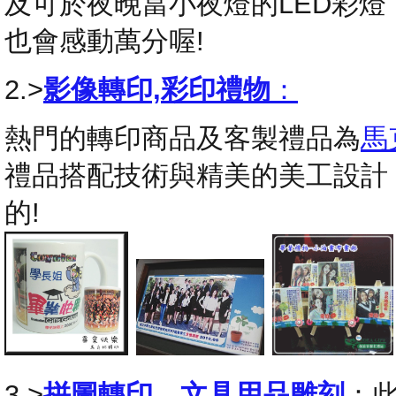
及可於夜晚當小夜燈的LED彩
也會感動萬分喔!
2.>
影像轉印,彩印禮物
：
熱門的轉印商品及客製禮品為
馬
禮品搭配技術與精美的美工設計
的!
3.>
拼圖轉印
，
文具用品雕刻
：