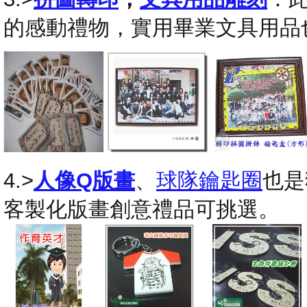
的感動禮物，實用畢業文具用品
4.>
人像Q版畫
、
球隊鑰匙圈
也是
客製化版畫創意禮品可挑選。