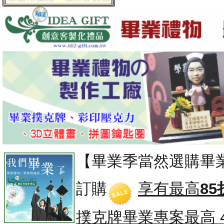
【畢業季當然選購畢
訂購
享有最高
85
撲克牌畢業專案
最高 