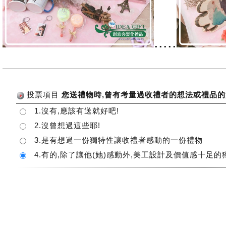
.....