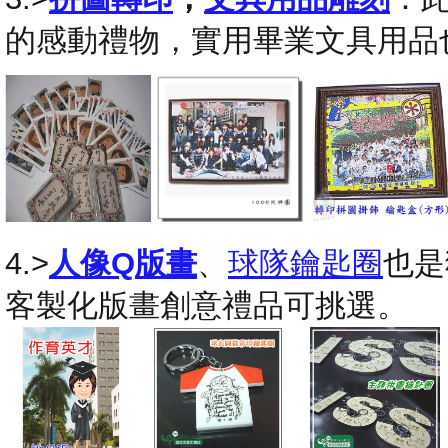
的感動禮物，實用畢業文具用品
4.>
人像Q版畫
、
球隊鑰匙圈
也是
客製化版畫創意禮品可挑選。