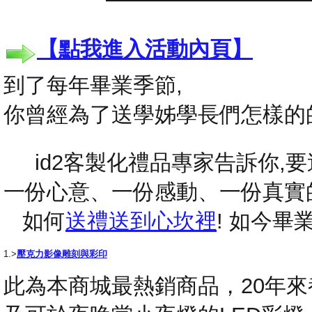
【點我進入活動內頁】
到了每年畢業季節,
你曾經為了送學姊學長們怎樣的
id2客製化禮品專家告訴你,要送
一份心意、一份感動、一份真實
如何
送禮送到心坎裡
! 如今
1.>
壓克力影像雕刻與彩印
此為本商城最熱銷商品，20年