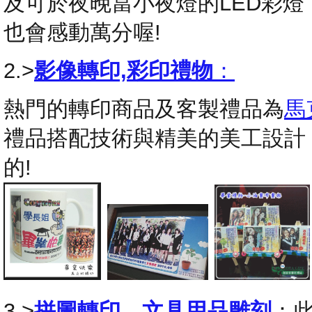
及可於夜晚當小夜燈的LED彩
也會感動萬分喔!
2.>
影像轉印,彩印禮物
：
熱門的轉印商品及客製禮品為
馬
禮品搭配技術與精美的美工設計
的!
3.>
拼圖轉印
，
文具用品雕刻
：