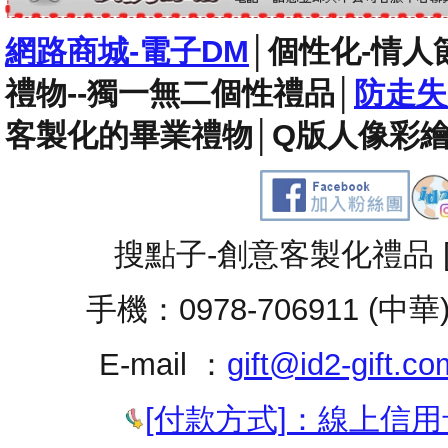
網路商城-電子DM
│
個性化-情人
禮物--獨一無二個性禮品
│
防走失
客製化的畢業禮物
│
Q版人像彩繪
搜點子-創意客製化禮品 
手機：0978-706911 (中華
E-mail ：
gift@id2-gift.co
[付款方式]：線上信