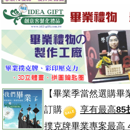
【畢業季當然選購畢
訂購
享有最高
85
撲克牌畢業專案
最高 