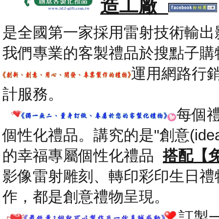
造工廠
是全國第一家採用雷射技術輸出
我們專業的客製禮品於搜點子購
運用網路行
計服務。
每個
個性化禮品。講究的是"創意(id
的幸福專屬個性化禮品
搭配【
影像雷射雕刻、轉印彩印生日禮
作，都是創意禮物呈現。
.
訂製